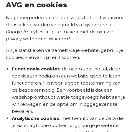
AVG en cookies
S
E
Nagenoeg iedereen die een website heeft waarvoor
O
statistieken worden verzameld via bijvoorbeeld
S
Google Analytics krijgt te maken met de nieuwe
c
privacy wetgeving. Waarom?
a
n
Als je statistieken verzamelt via je website, gebruik je
cookies. Hiervan zijn er 3 soorten.
Functionele cookies
: de naam zegt het al, deze
cookies zijn nodig om een website goed te laten
functioneren. Hiervoor is geen toestemming van
de bezoeker nodig. Een voorbeeld is dat een
webshop onthoudt wat je toegevoegd hebt aan je
winkelwagen en de optie om inloggegevens te
bewaren.
Analytische cookies
: met behulp van de data die
je via analytische cookies krijgt, kun je je website