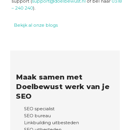
support (
support@doelbewust.nl
of bel naar
0318
– 240 240
).
Bekijk al onze blogs
Maak samen met
Doelbewust werk van je
SEO
SEO specialist
SEO bureau
Linkbuilding uitbesteden
SEO uitbesteden