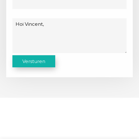
Bericht
C
Versturen
A
P
T
C
H
A