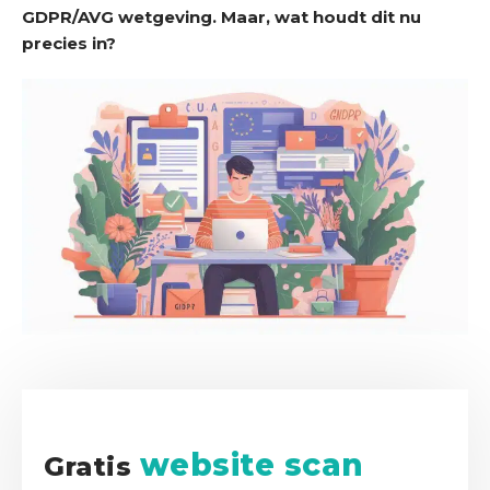
m
GDPR/AVG wetgeving. Maar, wat houdt dit nu
e
precies in?
D
i
e
n
s
t
e
n
S
u
c
c
e
website scan
s
Gratis
v