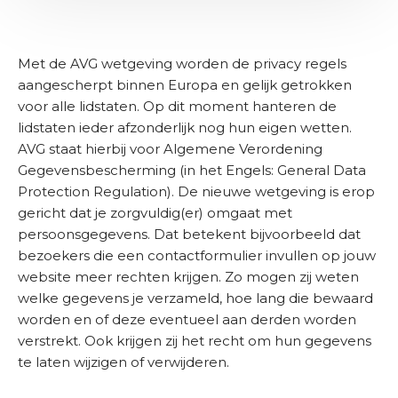
l
i
C
O
e
s
i
H
n
s
t
j
A
)
s
Met de AVG wetgeving worden de privacy regels
(
k
V
b
aangescherpt binnen Europa en gelijk getrokken
s
e
e
voor alle lidstaten. Op dit moment hanteren de
r
b
d
lidstaten ieder afzonderlijk nog hun eigen wetten.
e
u
r
AVG staat hierbij voor Algemene Verordening
i
d
i
Gegevensbescherming (in het Engels: General Data
s
g
t
j
Protection Regulation). De nieuwe wetgeving is erop
)
e
f
gericht dat je zorgvuldig(er) omgaat met
t
persoonsgegevens. Dat betekent bijvoorbeeld dat
(
C
bezoekers die een contactformulier invullen op jouw
V
o
website meer rechten krijgen. Zo mogen zij weten
e
n
welke gegevens je verzameld, hoe lang die bewaard
r
t
worden en of deze eventueel aan derden worden
e
a
verstrekt. Ook krijgen zij het recht om hun gegevens
i
s
c
te laten wijzigen of verwijderen.
t
t
)