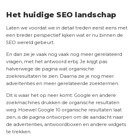
o
Het huidige SEO landschap
n
t
Laten we voordat we in detail treden eerst eens met
a
een breder perspectief kijken wat er nu binnen de
c
SEO wereld gebeurt.
t
En dan zie je vaak nog vaak nog meer gerelateerd
S
vragen, met het antwoord erbij. Je krijgt pas
E
halverwege de pagina wat organische
O
zoekresultaten te zien. Daarna zie je nog meer
S
advertenties en meer gerelateerde zoektermen.
c
a
Dit is waar het op neer komt: Google en andere
n
zoekmachines drukken de organische resultaten
weg. Hoewel Google 10 organische resultaten laat
zien, is de pagina ontworpen om de aandacht naar
de advertenties, antwoordboxen en andere widgets
te trekken.