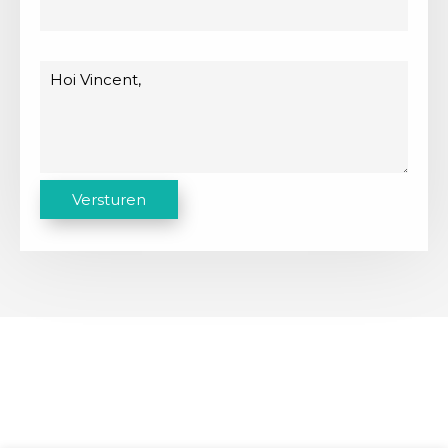
Bericht
C
Versturen
A
P
T
C
H
A