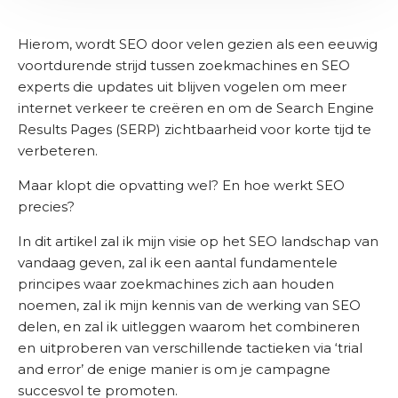
e
s
i
H
i
s
t
j
A
s
)
Hierom, wordt SEO door velen gezien als een eeuwig
(
k
b
V
voortdurende strijd tussen zoekmachines en SEO
s
a
e
experts die updates uit blijven vogelen om meer
r
b
n
internet verkeer te creëren en om de Search Engine
e
k
u
Results Pages (SERP) zichtbaarheid voor korte tijd te
i
d
verbeteren.
s
O
g
t
n
Maar klopt die opvatting wel? En hoe werkt SEO
)
e
s
precies?
t
b
(
In dit artikel zal ik mijn visie op het SEO landschap van
e
V
vandaag geven, zal ik een aantal fundamentele
e
d
principes waar zoekmachines zich aan houden
r
r
e
noemen, zal ik mijn kennis van de werking van SEO
i
i
delen, en zal ik uitleggen waarom het combineren
j
s
en uitproberen van verschillende tactieken via ‘trial
f
t
and error’ de enige manier is om je campagne
)
succesvol te promoten.
C