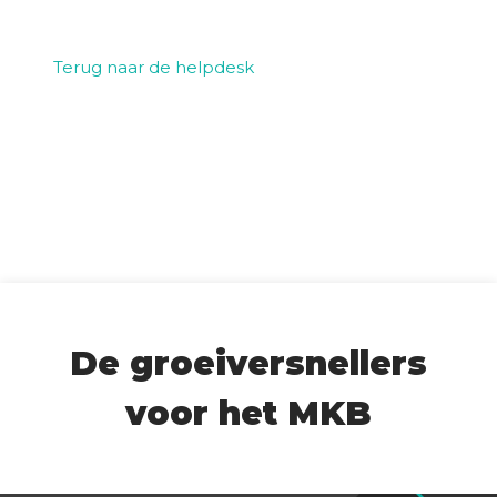
f
Terug naar de helpdesk
C
o
n
t
a
c
t
S
E
O
De groeiversnellers
S
c
voor het MKB
a
n