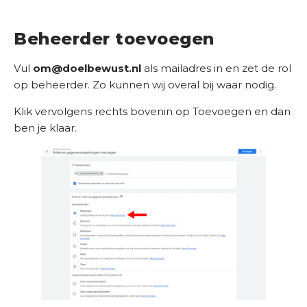
e
n
Beheerder toevoegen
n
i
Vul
om@doelbewust.nl
als mailadres in en zet de rol
s
op beheerder. Zo kunnen wij overal bij waar nodig.
b
a
Klik vervolgens rechts bovenin op Toevoegen en dan
n
ben je klaar.
k
O
n
s
b
e
d
r
i
j