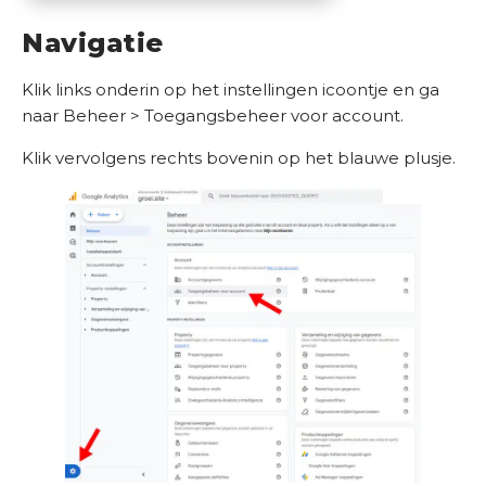
e
Navigatie
n
S
Klik links onderin op het instellingen icoontje en ga
u
naar Beheer > Toegangsbeheer voor account.
c
Klik vervolgens rechts bovenin op het blauwe plusje.
c
e
s
v
e
r
h
a
l
e
n
K