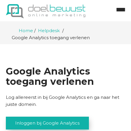
Home
Helpdesk
Google Analytics toegang verlenen
H
o
Google Analytics
m
toegang verlenen
e
D
Log allereerst in bij Google Analytics en ga naar het
i
juiste domein.
e
n
s
Inloggen bij Google Analytics
t