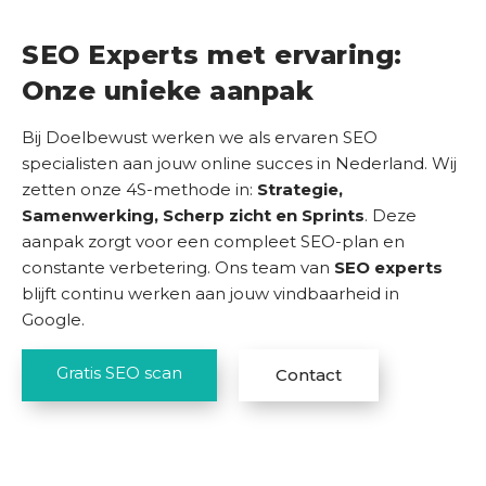
S
SEO Experts met ervaring:
u
Onze unieke aanpak
c
c
Bij Doelbewust werken we als ervaren SEO
e
specialisten aan jouw online succes in Nederland. Wij
s
zetten onze 4S-methode in:
Strategie,
v
Samenwerking, Scherp zicht en Sprints
. Deze
e
aanpak zorgt voor een compleet SEO-plan en
r
constante verbetering. Ons team van
SEO experts
h
blijft continu werken aan jouw vindbaarheid in
a
Google.
l
e
n
Gratis SEO scan
Contact
K
e
n