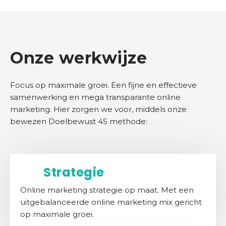
n
i
s
b
Onze werkwijze
a
n
k
Focus op maximale groei. Een fijne en effectieve
samenwerking en mega transparante online
O
marketing. Hier zorgen we voor, middels onze
n
bewezen Doelbewust 4S methode:
s
b
e
d
Strategie
r
i
Online marketing strategie op maat. Met een
j
uitgebalanceerde online marketing mix gericht
f
op maximale groei.