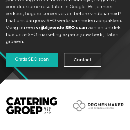
voor duurzame resultaten in Google. Wil je meer
verkeer, hogere conversies en betere vindbaarheid?
Laat ons dan jouw SEO werkzaamheden aanpakken.
Vraag nu een
vrijblijvende SEO scan
aan en ontdek
hoe onze SEO marketing experts jouw bedrijf laten
groeien.
H
o
m
Gratis SEO scan
Contact
e
D
i
e
n
s
t
e
n