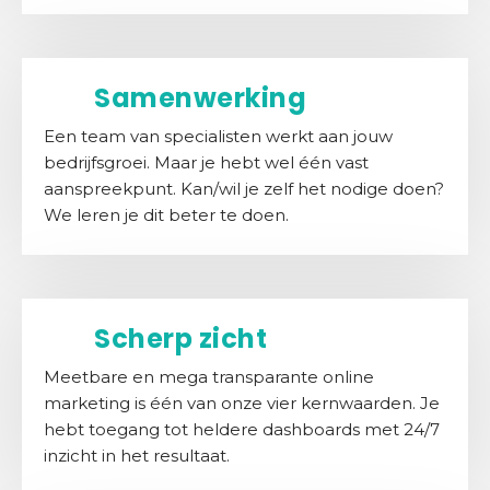
C
o
n
Samenwerking
t
a
Een team van specialisten werkt aan jouw
c
bedrijfsgroei. Maar je hebt wel één vast
t
aanspreekpunt. Kan/wil je zelf het nodige doen?
We leren je dit beter te doen.
S
E
O
S
c
Scherp zicht
a
Meetbare en mega transparante online
n
marketing is één van onze vier kernwaarden. Je
hebt toegang tot heldere dashboards met 24/7
inzicht in het resultaat.