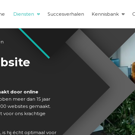
me
Diensten
Succesverhalen
Kennisbank
O
en
bsite
akt door online
bben meer dan 15 jaar
 800 websites gemaakt.
t voor ons krachtige
, is hij écht optimaal voor