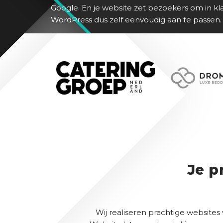
Google. En je website zet bezoekers om in kl
WordPress dus zelf eenvoudig aan te passen.
Je p
Wij realiseren prachtige websites 