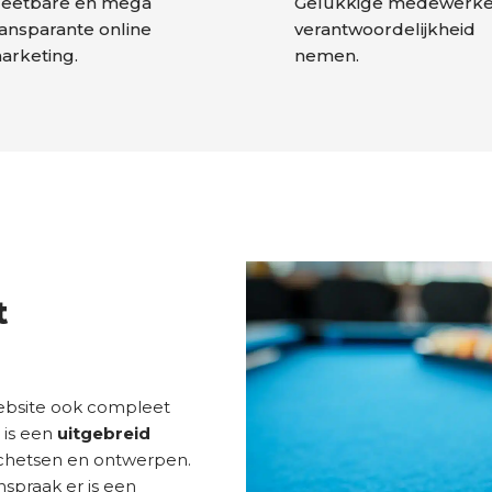
eetbare en mega
Gelukkige medewerker
ransparante online
verantwoordelijkheid
arketing.
nemen.
t
website ook compleet
is een
uitgebreid
chetsen en ontwerpen.
inspraak er is een