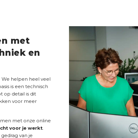
en met
hniek en
. We helpen heel veel
asis is een technisch
op detail is dit
lokken voor meer
men met onze online
cht voor je werkt
.
 gedrag van je