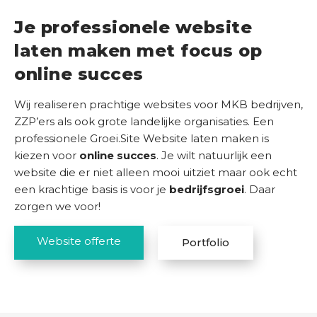
s
Je professionele website
v
laten maken
met focus op
e
r
online succes
h
a
Wij realiseren prachtige websites voor MKB bedrijven,
l
ZZP’ers als ook grote landelijke organisaties. Een
e
professionele Groei.Site Website laten maken is
n
kiezen voor
online succes
. Je wilt natuurlijk een
website die er niet alleen mooi uitziet maar ook echt
K
een krachtige basis is voor je
bedrijfsgroei
. Daar
e
zorgen we voor!
n
n
Website offerte
Portfolio
i
s
b
a