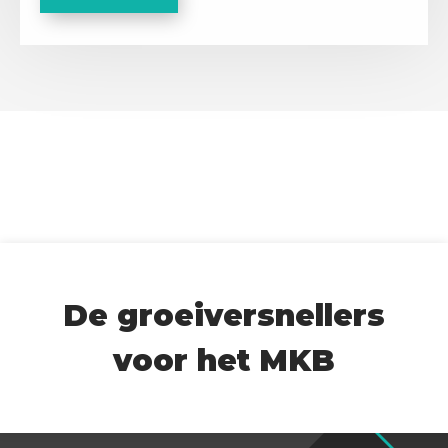
A
P
T
C
H
A
De groeiversnellers
voor het MKB