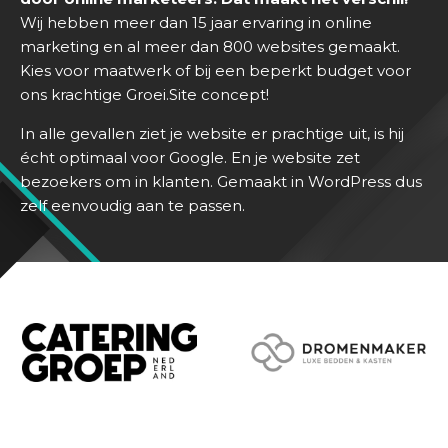
H
Wij hebben meer dan 15 jaar ervaring in online
o
marketing en al meer dan 800 websites gemaakt.
m
Kies voor maatwerk of bij een beperkt budget voor
e
ons krachtige Groei.Site concept!
D
In alle gevallen ziet je website er prachtige uit, is hij
i
écht optimaal voor Google. En je website zet
e
bezoekers om in klanten. Gemaakt in WordPress dus
n
zelf eenvoudig aan te passen.
s
t
e
n
S
u
c
c
e