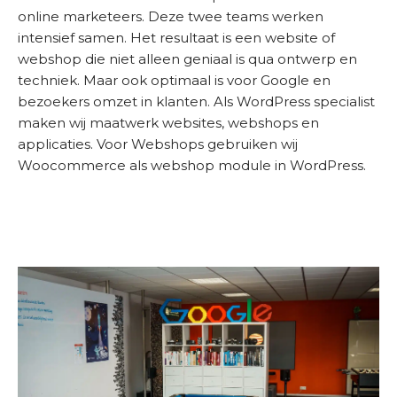
t
online marketeers. Deze twee teams werken
a
intensief samen. Het resultaat is een website of
c
webshop die niet alleen geniaal is qua ontwerp en
t
techniek. Maar ook optimaal is voor Google en
bezoekers omzet in klanten. Als WordPress specialist
S
maken wij maatwerk websites, webshops en
E
applicaties. Voor Webshops gebruiken wij
O
Woocommerce als webshop module in WordPress.
S
c
a
n