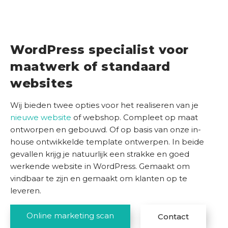
c
c
e
s
WordPress specialist voor
v
maatwerk of standaard
e
r
websites
h
a
Wij bieden twee opties voor het realiseren van je
l
nieuwe website
of webshop. Compleet op maat
e
ontworpen en gebouwd. Of op basis van onze in-
n
house ontwikkelde template ontwerpen. In beide
gevallen krijg je natuurlijk een strakke en goed
K
werkende website in WordPress. Gemaakt om
e
vindbaar te zijn en gemaakt om klanten op te
n
leveren.
n
i
Online marketing scan
Contact
s