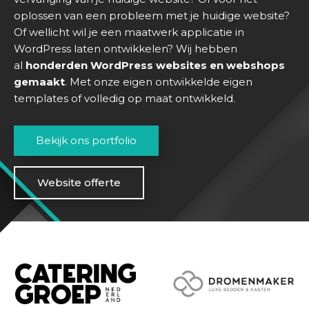
oplossen van een probleem met je huidige website?
Of wellicht wil je een maatwerk applicatie in
WordPress laten ontwikkelen? Wij hebben
H
al
honderden WordPress websites en webshops
o
gemaakt
. Met onze eigen ontwikkelde eigen
m
templates of volledig op maat ontwikkeld.
e
D
Bekijk ons portfolio
i
e
n
Website offerte
s
t
e
n
S
u