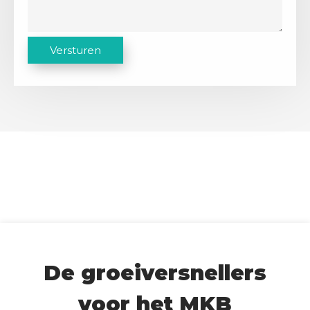
C
Versturen
A
P
T
C
H
A
De groeiversnellers
voor het MKB