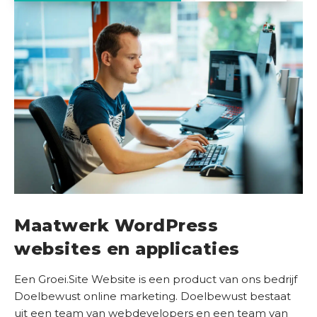
b
a
n
k
O
n
s
b
e
d
r
i
Maatwerk WordPress
j
f
websites en applicaties
C
Een Groei.Site Website is een product van ons bedrijf
o
Doelbewust online marketing. Doelbewust bestaat
n
uit een team van webdevelopers en een team van