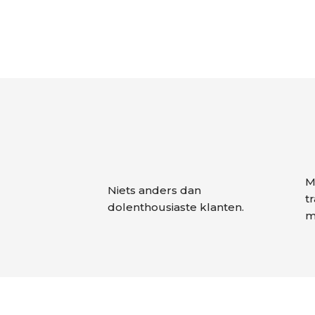
M
Niets anders dan
t
dolenthousiaste klanten.
m