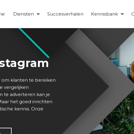
me
Diensten
Succesverhalen
Kennisbank
O
nstagram
r om klanten te bereiken
te vergelijken
m te adverteren kan je
aar het goed inrichten
tische kennis. Onze