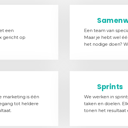
Samenw
et een
Een team van special
x gericht op
Maar je hebt wel één
het nodige doen? We
Sprints
 marketing is één
We werken in sprin
egang tot heldere
taken en doelen. El
ltaat.
tonen het resultaat 