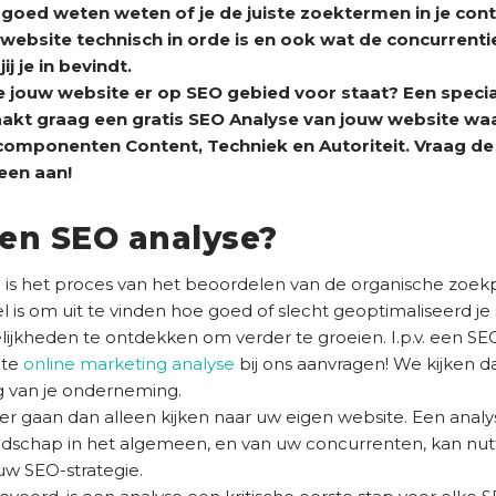
goed weten weten of je de juiste zoektermen in je con
ebsite technisch in orde is en ook wat de concurrentie 
ij je in bevindt.
oe jouw website er op SEO gebied voor staat? Een specia
kt graag een gratis SEO Analyse van jouw website wa
componenten Content, Techniek en Autoriteit. Vraag de
een aan!
een SEO analyse?
is het proces van het beoordelen van de organische zoekpr
 is om uit te vinden hoe goed of slecht geoptimaliseerd je si
jkheden te ontdekken om verder te groeien. I.p.v. een SEO
ete
online marketing analyse
bij ons aanvragen! We kijken da
g van je onderneming.
er gaan dan alleen kijken naar uw eigen website. Een analy
dschap in het algemeen, en van uw concurrenten, kan nutt
uw SEO-strategie.