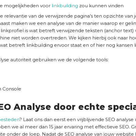
we mogelijkheden voor
linkbuilding
zou kunnen vinden
e relevantie van de verwijzende pagina’s ten opzichte van 
naast maken we een analyse van de manier waarop er gelin
 linkprofiel is wat betreft verwijzende teksten (anchor text)
ne niet worden overtreden. We kijken hierbij ook naar ho
wat betreft linkbuilding ervoor staat en of hier nog kansen l
yse autoriteit gebruiken we de volgende tools:
h Console
SEO Analyse door echte specia
besteden
? Laat ons dan eerst een vrijblijvende SEO analyse u
en we al meer dan 15 jaar ervaring met effectieve SEO. G
ite onder de loep. Nadat de SEO analyse van jouw website 