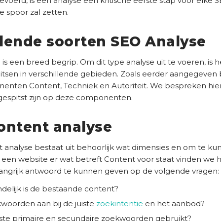
evoerd, is een analyse een kritische eerste stap voor elke 
te spoor zal zetten.
llende soorten SEO Analyse
is een breed begrip. Om dit type analyse uit te voeren, is h
itsen in verschillende gebieden. Zoals eerder aangegeven 
nten Content, Techniek en Autoriteit. We bespreken hie
egespitst zijn op deze componenten.
Content analyse
 analyse bestaat uit behoorlijk wat dimensies en om te k
en website er wat betreft Content voor staat vinden we he
ngrijk antwoord te kunnen geven op de volgende vragen:
delijk is de bestaande content?
kwoorden aan bij de juiste
zoekintentie
en het aanbod?
ste primaire en secundaire zoekwoorden gebruikt?