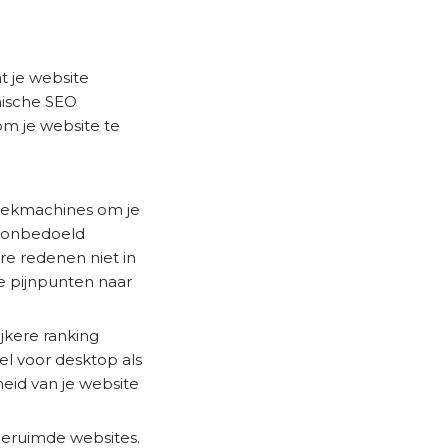
t je website
nische SEO
om je website te
zoekmachines om je
onbedoeld
re redenen niet in
e pijnpunten naar
jkere ranking
el voor desktop als
heid van je website
eruimde websites.