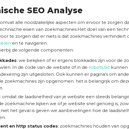
nische SEO Analyse
omvat alle noodzakelijke aspecten om ervoor te zorgen da
technische eisen van zoekmachines.Het doel van een tech
voor te zorgen dat er niets is dat zoekmachines verhindert 
xeren
en te navigeren.
ierbij de volgende componenten:
okkades
: we bekijken of er ergens blokkades zijn voor de 
wlen. In de code van de website of in de
robots.txt
kunnen 
ndexering zijn uitgesloten. Ook kunnen er pagina’s om ande
de zoekmachines zijn opgenomen. het is belangrijk om dez
n.
: omdat de laadsnelheid van je website een steeds belangri
 de zoekmachine kijken we of je website snel genoeg is, zow
t niet het geval is geven we aanbevelingen hoe de laadsnel
en.
ent en http status codes
: zoekmachines houden van opg