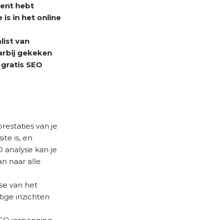
tent hebt
is in het online
list van
arbij gekeken
 gratis SEO
estaties van je
te is, en
 analyse kan je
n naar alle
se van het
ige inzichten