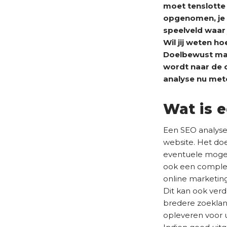
t
moet tenslotte 
e
)
opgenomen, je w
t
speelveld waar j
(
Wil jij weten h
V
Doelbewust maa
e
wordt naar de 
r
e
analyse nu met
i
s
Wat is 
t
)
Een SEO analyse 
website. Het doel
eventuele mogeli
ook een compl
online marketin
Dit kan ook verd
bredere zoeklan
opleveren voor 