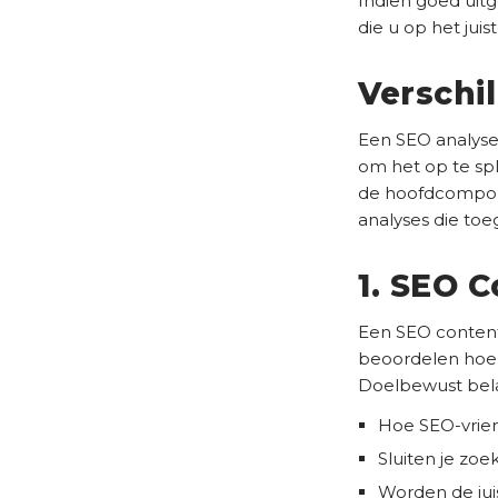
Indien goed uitg
die u op het juis
Verschi
Een SEO analyse 
om het op te spl
de hoofdcompone
analyses die to
1. SEO 
Een SEO content
beoordelen hoe e
Doelbewust bela
Hoe SEO-vrien
Sluiten je zoe
Worden de jui