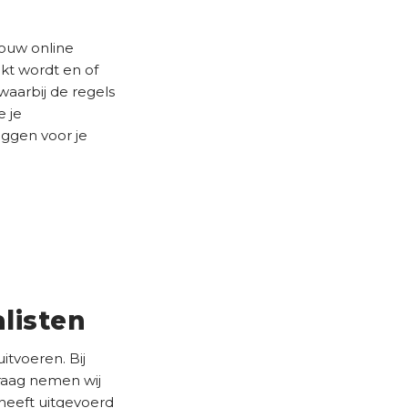
jouw online
kt wordt en of
 waarbij de regels
e je
iggen voor je
listen
itvoeren. Bij
raag nemen wij
heeft uitgevoerd