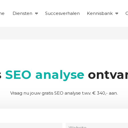
me
Diensten
Succesverhalen
Kennisbank
O
s
SEO analyse
ontva
Vraag nu jouw gratis SEO analyse t.w.v. € 340,- aan.
W