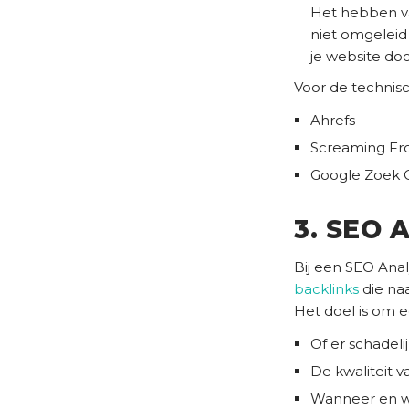
Het hebben va
niet omgeleid
je website doo
Voor de technis
Ahrefs
Screaming Fr
Google Zoek 
3. SEO A
Bij een SEO Anal
backlinks
die naa
Het doel is om e
Of er schadelij
De kwaliteit v
Wanneer en w