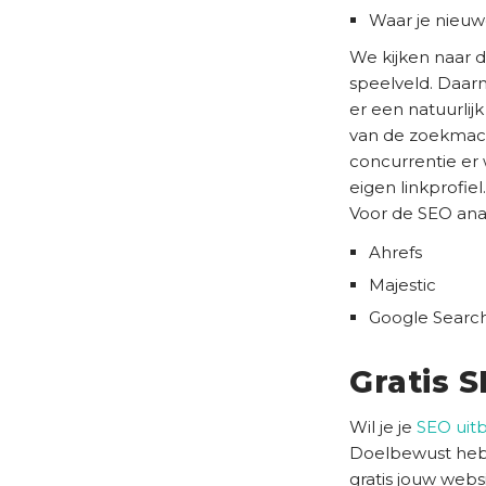
Waar je nieu
We kijken naar d
speelveld. Daar
er een natuurlijk
van de zoekmachi
concurrentie er 
eigen linkprofiel.
Voor de SEO anal
Ahrefs
Majestic
Google Searc
Gratis 
Wil je je
SEO uit
Doelbewust hebb
gratis jouw webs