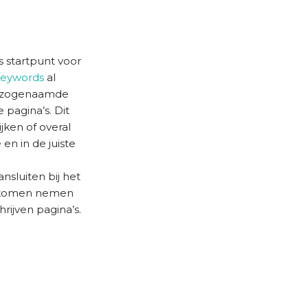
s startpunt voor
keywords
al
en zogenaamde
pagina’s. Dit
ken of overal
en in de juiste
nsluiten bij het
n komen nemen
rijven pagina’s.