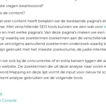
ste vragen beantwoord?
is de content?
al veel content heeft bekijken we de bestaande pagina’s al
yse. Met verschillende SEO tools kunnen we zien wat voor
n en met welke pagina’s. Van deze pagina’s maken we e
g’ waarbij we zoektermen toekennen aan de verschillende 
we vervolgens aanvullend zoektermen onderzoek waarbij kij
jn gebruikt met het meeste zoekvolume, de juiste intentie 
n we ook bij de concurrentie of er extra kansen liggen die aa
 website. De zoektermen die uit deze analyse naar vore
ord Mapping en deze lijst vormt de input voor nieuw te sch
tent analyse gebruiken we de volgende tools
og
h Console