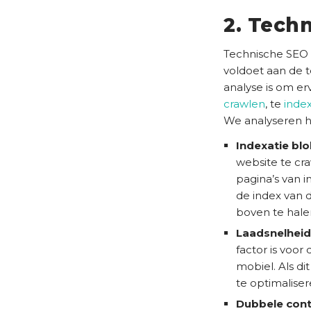
2. Tech
Technische SEO 
voldoet aan de 
analyse is om er
crawlen
, te
inde
We analyseren h
Indexatie bl
website te cra
pagina’s van i
de index van 
boven te hale
Laadsnelheid
factor is voor
mobiel. Als di
te optimaliser
Dubbele cont