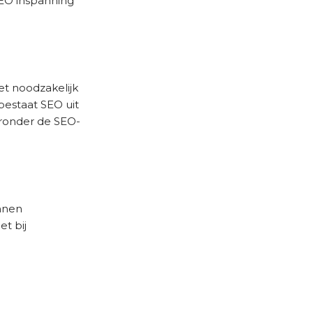
SEO inspanning
et noodzakelijk
bestaat SEO uit
ronder de SEO-
unnen
t bij