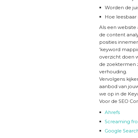
Worden de jui
Hoe leesbaar 
Als een website 
de content anal
posities inneme
‘keyword mappin
overzicht doen 
de zoektermen zi
verhouding.
Vervolgens kijke
aanbod van jouw
we op in de Keyw
Voor de SEO Con
Ahrefs
Screaming fr
Google Searc