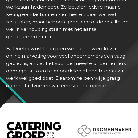
e
werkzaamheden doet. Ze betalen iedere maand
n
keurig een factuur en zien hier en daar wel wat
s
resultaten, maar hebben geen idee of de resultaten
t
wel in verhouding staan met het aantal
e
gefactureerde uren.
n
Bij Doelbewust begrijpen we dat de wereld van
S
online marketing voor veel ondernemers een vaag
u
gebied is, en dat het voor de meeste ondernemers
c
onmogelijk is om te beoordelen of een bureau zijn
c
werk wel goed doet. Daarom helpen wij je graag
e
door het uitvoeren van een second opinion.
s
v
e
r
h
a
l