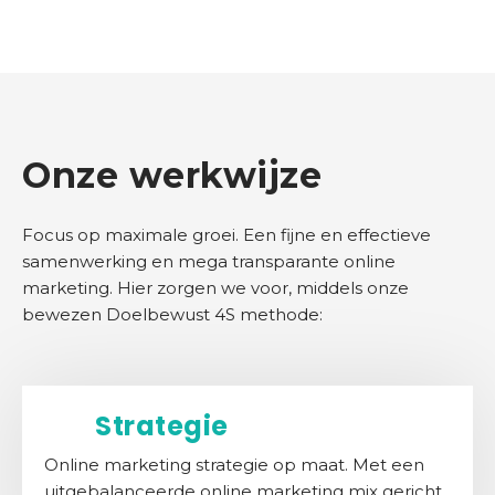
d
r
i
j
f
Onze werkwijze
C
o
n
Focus op maximale groei. Een fijne en effectieve
t
samenwerking en mega transparante online
a
marketing. Hier zorgen we voor, middels onze
c
bewezen Doelbewust 4S methode:
t
S
E
Strategie
O
S
Online marketing strategie op maat. Met een
c
uitgebalanceerde online marketing mix gericht