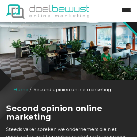
H
Home
Second opinion online marketing
o
m
Second opinion online
e
marketing
D
Steeds vaker spreken we ondernemers die niet
i
goed weten wat hun online marketing bureau voor