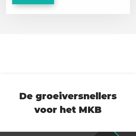
A
P
T
C
H
A
De groeiversnellers
voor het MKB