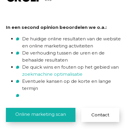
e
n
K
In een second opinion beoordelen we o.a.:
e
n
De huidige online resultaten van de website
n
en online marketing activiteiten
i
De verhouding tussen de uren en de
s
behaalde resultaten
b
De quick wins en fouten op het gebied van
a
zoekmachine optimalisatie
n
Eventuele kansen op de korte en lange
k
termijn
O
n
Online marketing scan
Contact
s
b
e