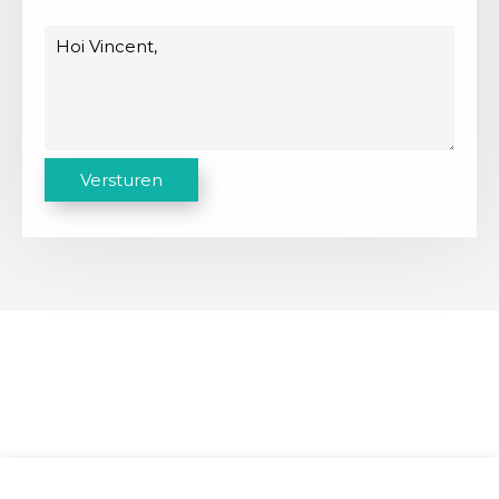
Bericht
C
Versturen
A
P
T
C
H
A