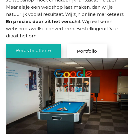
h
Maar als je een webshop laat maken, dan wil je
a
natuurlijk vooral resultaat. Wij zijn online marketeers.
l
En precies daar zit het verschil
. Wij realiseren
e
webshops welke converteren. Bestellingen: Daar
n
draait het om.
K
Website offerte
Portfolio
e
n
n
i
s
b
a
n
k
O