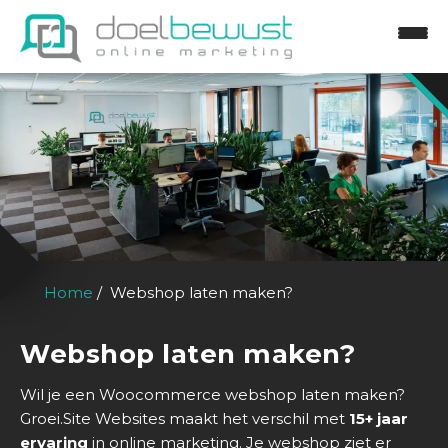
Home
Webshop laten maken?
Webshop laten maken?
H
o
Wil je een Woocommerce webshop laten maken?
m
Groei.Site Websites maakt het verschil met
15+ jaar
e
ervaring
in online marketing. Je webshop ziet er