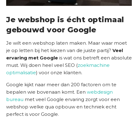
n
s
b
Je webshop is écht optimaal
e
gebouwd voor Google
d
r
Je wilt een webshop laten maken. Maar waar moet
i
je op letten bij het kiezen van de juiste partij?
Veel
j
ervaring met Google
is wat ons betreft een absolute
f
must. Wij doen heel veel SEO (
zoekmachine
optimalisatie
) voor onze klanten.
C
o
Google kijkt naar meer dan 200 factoren om te
n
bepalen wie bovenaan komt. Een
webdesign
t
bureau
met veel Google ervaring zorgt voor een
a
webshop welke qua opbouw en techniek echt
c
perfect is voor Google.
t
S