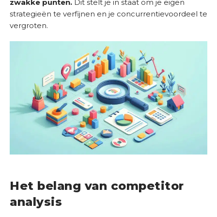
zwakke punten.
Dit stelt je in staat om je eigen
i
strategieën te verfijnen en je concurrentievoordeel te
e
vergroten.
n
s
t
e
n
S
u
c
c
e
s
v
e
Het belang van competitor
r
analysis
h