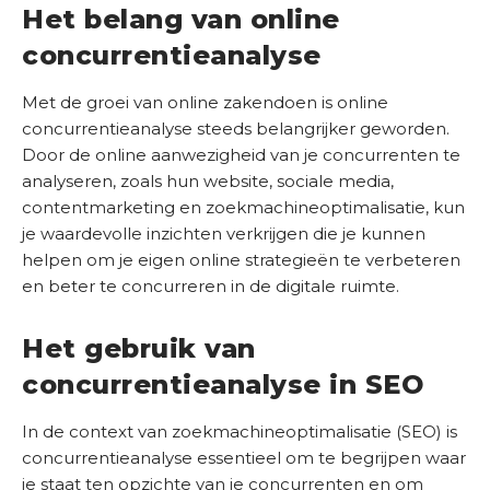
b
Het belang van online
e
concurrentieanalyse
d
r
Met de groei van online zakendoen is online
i
concurrentieanalyse steeds belangrijker geworden.
j
Door de online aanwezigheid van je concurrenten te
f
analyseren, zoals hun website, sociale media,
contentmarketing en zoekmachineoptimalisatie, kun
C
je waardevolle inzichten verkrijgen die je kunnen
o
helpen om je eigen online strategieën te verbeteren
n
en beter te concurreren in de digitale ruimte.
t
a
Het gebruik van
c
t
concurrentieanalyse in SEO
S
In de context van zoekmachineoptimalisatie (SEO) is
E
concurrentieanalyse essentieel om te begrijpen waar
O
je staat ten opzichte van je concurrenten en om