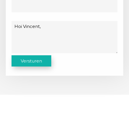
Bericht
C
Versturen
A
P
T
C
H
A