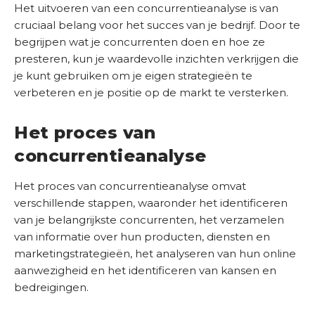
a
Het uitvoeren van een concurrentieanalyse is van
l
cruciaal belang voor het succes van je bedrijf. Door te
e
begrijpen wat je concurrenten doen en hoe ze
n
presteren, kun je waardevolle inzichten verkrijgen die
je kunt gebruiken om je eigen strategieën te
K
verbeteren en je positie op de markt te versterken.
e
n
Het proces van
n
i
concurrentieanalyse
s
b
Het proces van concurrentieanalyse omvat
a
verschillende stappen, waaronder het identificeren
n
van je belangrijkste concurrenten, het verzamelen
k
van informatie over hun producten, diensten en
marketingstrategieën, het analyseren van hun online
O
aanwezigheid en het identificeren van kansen en
n
bedreigingen.
s