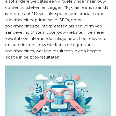
alsof andere websites een virtuele vinger naar jouw
D
content uitsteken en zeggen: “Kijk hier eens naar, dit
i
is interessant!” Deze links spelen een cruciale rol in
e
zoekmachineoptimalisatie (SEO), omdat
n
zoekmachines ze interpreteren als een vorm van
s
aanbeveling of stem voor jouw website. Hoe meer
t
kwalitatieve inkomende links je hebt, hoe relevanter
e
en autoritairder jouw site lijkt in de ogen van
n
zoekmachines, wat kan resulteren in een hogere
positie in de zoekresultaten.
S
u
c
c
e
s
v
e
r
h