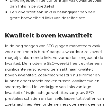
Links ingebed in de content zijn vaak waardevoller
s
dan links in de voettekst
b
Een diversiteit aan links is belangrijker dan een
e
grote hoeveelheid links van dezelfde site
d
r
i
Kwaliteit boven kwantiteit
j
f
In de begindagen van SEO gingen marketeers vaak
voor een ‘meer is beter’ aanpak, waardoor ze zoveel
C
mogelijk inkomende links verzamelden, ongeacht de
o
kwaliteit. De moderne SEO-wereld heeft echter een
n
significante verschuiving gemaakt naar kwaliteit
t
boven kwantiteit. Zoekmachines zijn nu slimmer en
a
kunnen onderscheid maken tussen kwalitatieve en
c
spammy links. Het verkrijgen van links van lage
t
kwaliteit of twijfelachtige websites kan jouw SEO-
prestaties schaden en kan zelfs leiden tot straffen van
S
zoekmachines. Veel ondernemers doen een deel van
E