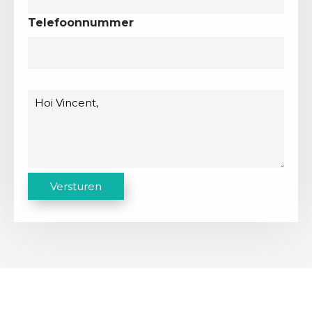
Telefoonnummer
Bericht
C
Versturen
A
P
T
C
H
A