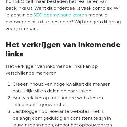
hun SEO zelf maar besteden het realiseren van
O
backlinks uit. Want dit onderdeel is vaak complex. Wil
S
je zicht in de
SEO optimalisatie kosten
mocht je
c
overwegen dit uit te besteden? Wij brengen dit graag
a
voor je in kaart.
n
Het verkrijgen van inkomende
links
Het verkrijgen van inkomende links kan op
verschillende manieren:
Creëer inhoud van hoge kwaliteit die mensen
natuurlijk willen delen en naar linken.
Bouw relaties op met andere websites en
influencers in jouw niche.
Gastbloggen op relevante websites. Het is
belangrijk om geduldig en consistent te zijn in
jouw inspanningen, omdat het opbouwen van