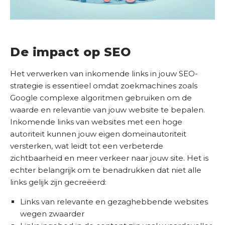
a
l
e
n
De impact op SEO
K
Het verwerken van inkomende links in jouw SEO-
e
strategie is essentieel omdat zoekmachines zoals
n
Google complexe algoritmen gebruiken om de
n
waarde en relevantie van jouw website te bepalen.
i
Inkomende links van websites met een hoge
s
autoriteit kunnen jouw eigen domeinautoriteit
b
versterken, wat leidt tot een verbeterde
a
zichtbaarheid en meer verkeer naar jouw site. Het is
n
echter belangrijk om te benadrukken dat niet alle
k
links gelijk zijn gecreëerd:
Links van relevante en gezaghebbende websites
O
wegen zwaarder
n