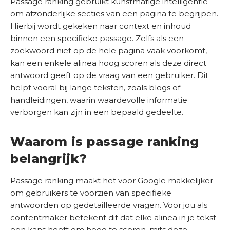
Passage ranking gebruikt kunstmatige intelligentie
a
om afzonderlijke secties van een pagina te begrijpen.
l
Hierbij wordt gekeken naar context en inhoud
e
binnen een specifieke passage. Zelfs als een
n
zoekwoord niet op de hele pagina vaak voorkomt,
kan een enkele alinea hoog scoren als deze direct
K
antwoord geeft op de vraag van een gebruiker. Dit
e
helpt vooral bij lange teksten, zoals blogs of
n
handleidingen, waarin waardevolle informatie
n
verborgen kan zijn in een bepaald gedeelte.
i
s
Waarom is passage ranking
b
belangrijk?
a
n
Passage ranking maakt het voor Google makkelijker
k
om gebruikers te voorzien van specifieke
antwoorden op gedetailleerde vragen. Voor jou als
O
contentmaker betekent dit dat elke alinea in je tekst
n
een kans heeft om hoog te scoren, mits deze