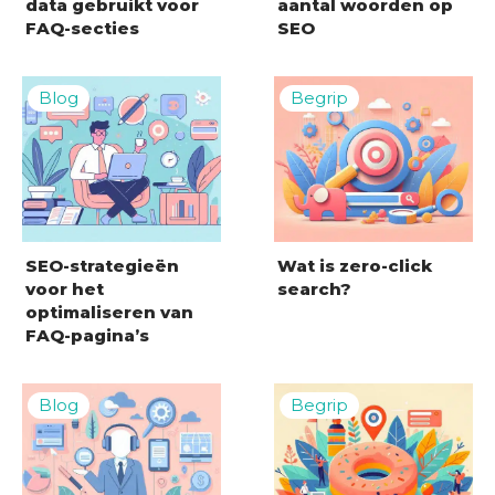
data gebruikt voor
aantal woorden op
FAQ-secties
SEO
SEO-strategieën
Wat is zero-click
voor het
search?
optimaliseren van
FAQ-pagina’s