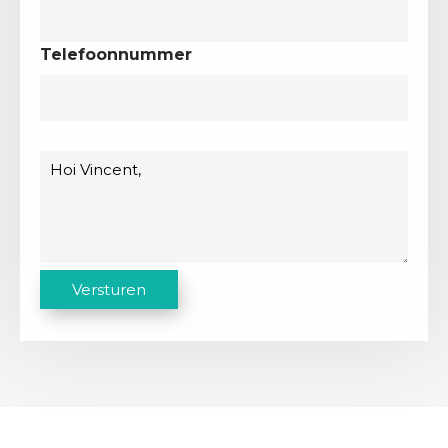
Telefoonnummer
Bericht
C
Versturen
A
P
T
C
H
A