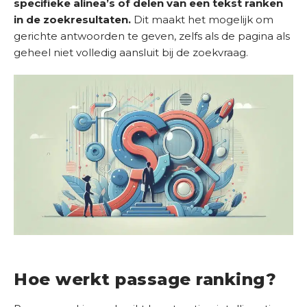
specifieke alinea’s of delen van een tekst ranken
D
in de zoekresultaten.
Dit maakt het mogelijk om
i
gerichte antwoorden te geven, zelfs als de pagina als
e
geheel niet volledig aansluit bij de zoekvraag.
n
s
t
e
n
S
u
c
c
e
s
v
e
Hoe werkt passage ranking?
r
h