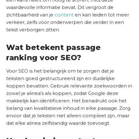
s
waardevolle informatie bevat. Dit vergroot de
b
zichtbaarheid van je
content
en kan leiden tot meer
e
verkeer, zelfs voor onderwerpen die verder in een
d
tekst verborgen zitten.
r
i
j
Wat betekent passage
f
ranking voor SEO?
C
Voor SEO is het belangrijk om te zorgen dat je
o
teksten goed gestructureerd zijn en duidelijke
n
koppen bevatten. Gebruik relevante zoekwoorden in
t
zowel je alinea’s als koppen, zodat Google deze
a
makkelijk kan identificeren. Het benadrukt ook het
c
belang van kwalitatieve inhoud in elke passage. Zorg
t
ervoor dat je teksten niet alleen compleet zijn, maar
dat elke alinea zelfstandig waarde toevoegt.
S
E