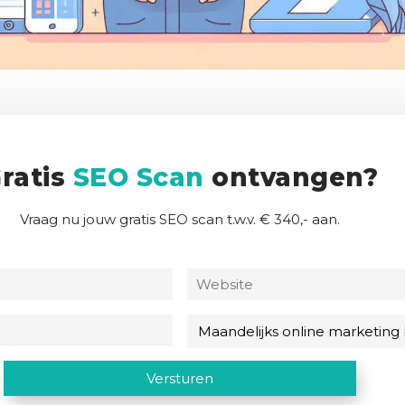
ratis
SEO Scan
ontvangen?
Vraag nu jouw gratis SEO scan t.w.v. € 340,- aan.
N
W
a
e
a
b
E
M
m
s
-
a
(
i
m
a
C
Versturen
V
t
a
n
A
e