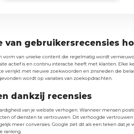
e
i
d
P
r
(
l
e
e
T
V
i
a
l
C
e
s
d
i
H
r
t
r
j
A
e
)
i
 van gebruikersrecensies h
e
k
s
s
s
t
(
b
 vorm van unieke content die regelmatig wordt vernieuwd
)
V
u
te actief is en continu interactie heeft met klanten. Elke 
e
d
ite verrijkt met nieuwe zoekwoorden en zinsneden die belangr
r
e gevonden wordt op variaties van zoekopdrachten.
g
e
i
e
s
t
n dankzij recensies
t
(
)
V
digheid van je website verhogen. Wanneer mensen positiev
e
ten of diensten te vertrouwen. Dit verhoogde vertrouwen l
r
ijk meer conversies. Google ziet dit als een teken dat je w
e
i
e ranking.