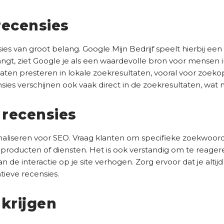
s
t
recensies
)
sies van groot belang. Google Mijn Bedrijf speelt hierbij een
vangt, ziet Google je als een waardevolle bron voor mensen i
aten presteren in lokale zoekresultaten, vooral voor zoekop
censies verschijnen ook vaak direct in de zoekresultaten, wat
 recensies
timaliseren voor SEO. Vraag klanten om specifieke zoekwoor
producten of diensten. Het is ook verstandig om te reagere
 de interactie op je site verhogen. Zorg ervoor dat je altij
ieve recensies.
 krijgen