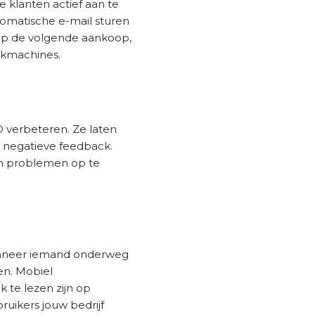
e klanten actief aan te
omatische e-mail sturen
 op de volgende aankoop,
ekmachines.
EO verbeteren. Ze laten
op negatieve feedback.
om problemen op te
anneer iemand onderweg
en. Mobiel
k te lezen zijn op
bruikers jouw bedrijf