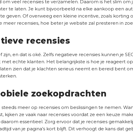
nd om veel recensies te verzamelen. Daarom is het slim om j
r te laten. Je kunt bijvoorbeeld na elke aankoop een aut
e geven. Of overweeg een kleine incentive, zoals korting
e meer recensies, hoe beter je website zal presteren in zo
tieve recensies
ief zijn, en dat is oké. Zelfs negatieve recensies kunnen je S
nt met echte klanten. Het belangrijkste is hoe je reageert 
 laten zien dat je klachten serieus neemt en bereid bent 
sterken.
obiele zoekopdrachten
n steeds meer op recensies om beslissingen te nemen. W
st, kijken ze vaak naar recensies voordat ze een keuze mak
 daarom essentieel. Zorg ervoor dat je recensies gemakkelij
tijd van je pagina’s kort blijft. Dit verhoogt de kans dat ge