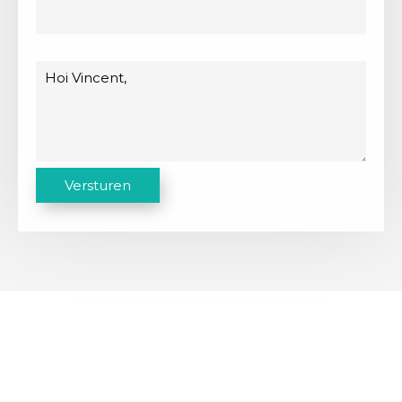
Bericht
C
Versturen
A
P
T
C
H
A