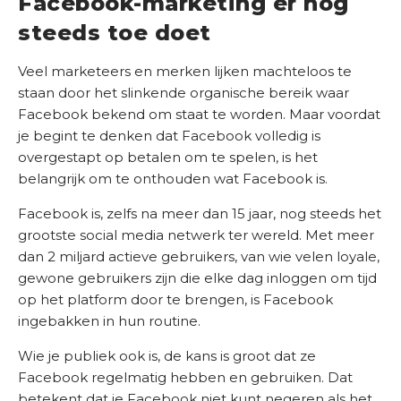
Facebook-marketing er nog
steeds toe doet
S
u
Veel marketeers en merken lijken machteloos te
c
staan ​​door het slinkende organische bereik waar
c
Facebook bekend om staat te worden. Maar voordat
e
je begint te denken dat Facebook volledig is
s
overgestapt op betalen om te spelen, is het
v
belangrijk om te onthouden wat Facebook is.
e
r
Facebook is, zelfs na meer dan 15 jaar, nog steeds het
h
grootste social media netwerk ter wereld. Met meer
a
dan 2 miljard actieve gebruikers, van wie velen loyale,
l
gewone gebruikers zijn die elke dag inloggen om tijd
e
op het platform door te brengen, is Facebook
n
ingebakken in hun routine.
K
Wie je publiek ook is, de kans is groot dat ze
e
Facebook regelmatig hebben en gebruiken. Dat
n
betekent dat je Facebook niet kunt negeren als het