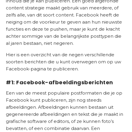
inhoud die je kan publiceren. Een goed afgeronde
C
content strategie maakt gebruik van meerdere, of
o
zelfs alle, van dit soort content. Facebook heeft de
n
neiging om de voorkeur te geven aan hun nieuwste
t
functies en deze te pushen, maar je kunt de kracht
a
achter sommige van de belangrijkste posttypen die
c
al jaren bestaan, niet negeren.
t
Hier is een overzicht van de negen verschillende
S
soorten berichten die u kunt overwegen om op uw
E
Facebook-pagina te publiceren.
O
#1: Facebook-afbeeldingsberichten
S
c
Een van de meest populaire postformaten die je op
a
Facebook kunt publiceren, zijn nog steeds
n
afbeeldingen. Afbeeldingen kunnen bestaan ​​uit
gegenereerde afbeeldingen en tekst die je maakt in
grafische software of editors, of ze kunnen foto’s
bevatten, of een combinatie daarvan. Een