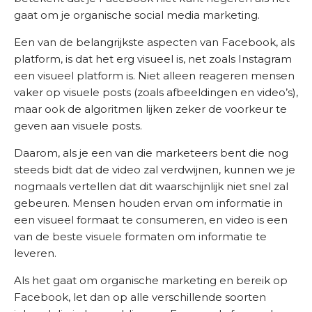
n
gaat om je organische social media marketing.
i
Een van de belangrijkste aspecten van Facebook, als
s
platform, is dat het erg visueel is, net zoals Instagram
b
een ​​visueel platform is. Niet alleen reageren mensen
a
vaker op visuele posts (zoals afbeeldingen en video’s),
n
maar ook de algoritmen lijken zeker de voorkeur te
k
geven aan visuele posts.
O
Daarom, als je een van die marketeers bent die nog
n
steeds bidt dat de video zal verdwijnen, kunnen we je
s
nogmaals vertellen dat dit waarschijnlijk niet snel zal
b
gebeuren. Mensen houden ervan om informatie in
e
een visueel formaat te consumeren, en video is een
d
van de beste visuele formaten om informatie te
r
leveren.
i
j
Als het gaat om organische marketing en bereik op
f
Facebook, let dan op alle verschillende soorten