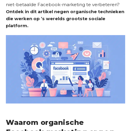
niet-betaalde Facebook-marketing te verbeteren?
Ontdek in dit artikel negen organische technieken
die werken op ’s werelds grootste sociale
platform.
H
o
m
e
D
i
e
n
s
t
e
Waarom organische
n