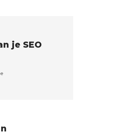
n je SEO
ie
en