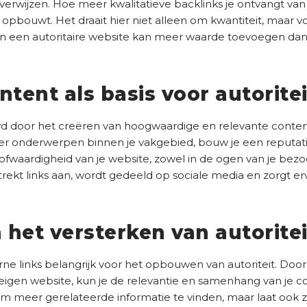
 verwijzen. Hoe meer kwalitatieve backlinks je ontvangt va
 opbouwt. Het draait hier niet alleen om kwantiteit, maar v
van een autoritaire website kan meer waarde toevoegen dan
ntent als basis voor autoritei
 door het creëren van hoogwaardige en relevante content.
over onderwerpen binnen je vakgebied, bouw je een reputati
ofwaardigheid van je website, zowel in de ogen van je bezoe
ekt links aan, wordt gedeeld op sociale media en zorgt erv
n het versterken van autoritei
erne links belangrijk voor het opbouwen van autoriteit. Door 
eigen website, kun je de relevantie en samenhang van je co
 om meer gerelateerde informatie te vinden, maar laat ook