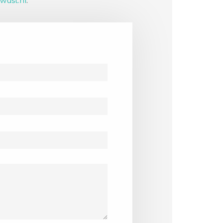
wust.nl
.