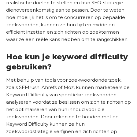
realistische doelen te stellen en hun SEO-strategie
b
dienovereenkomstig aan te passen. Door te weten
e
hoe moeilijk het is om te concurreren op bepaalde
d
zoekwoorden, kunnen ze hun tijd en middelen
r
efficiënt inzetten en zich richten op zoektermen
i
waar ze een reële kans hebben om te rangschikken.
j
f
Hoe kun je keyword difficulty
C
gebruiken?
o
n
Met behulp van tools voor zoekwoordonderzoek,
t
zoals SEMrush, Ahrefs of Moz, kunnen marketeers de
a
Keyword Difficulty van specifieke zoekwoorden
c
analyseren voordat ze beslissen om zich te richten op
t
het optimaliseren van hun inhoud voor die
zoekwoorden. Door rekening te houden met de
S
Keyword Difficulty kunnen ze hun
E
zoekwoordstrategie verfijnen en zich richten op
O