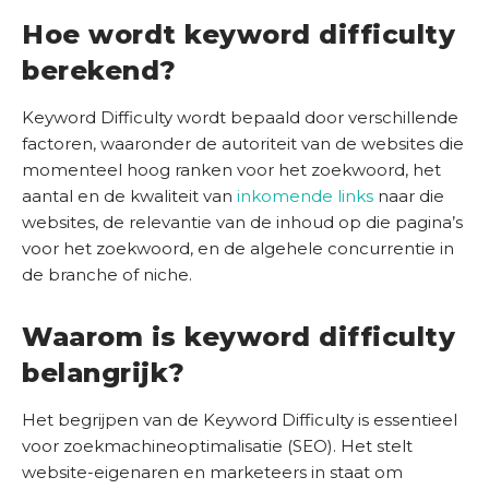
a
Hoe wordt keyword difficulty
l
berekend?
e
n
Keyword Difficulty wordt bepaald door verschillende
K
factoren, waaronder de autoriteit van de websites die
e
momenteel hoog ranken voor het zoekwoord, het
n
aantal en de kwaliteit van
inkomende links
naar die
n
websites, de relevantie van de inhoud op die pagina’s
i
voor het zoekwoord, en de algehele concurrentie in
s
de branche of niche.
b
a
Waarom is keyword difficulty
n
belangrijk?
k
Het begrijpen van de Keyword Difficulty is essentieel
O
voor zoekmachineoptimalisatie (SEO). Het stelt
n
website-eigenaren en marketeers in staat om
s