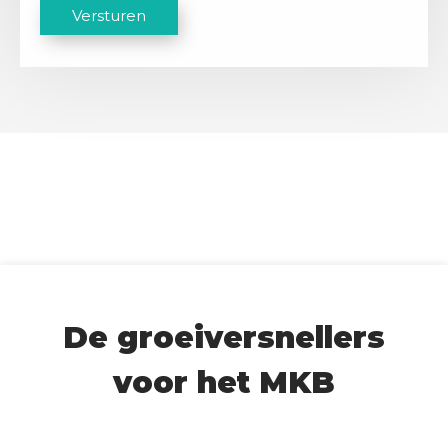
C
Versturen
A
P
T
C
H
A
De groeiversnellers
voor het MKB