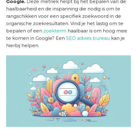
Google.
Deze metriek helpt bij het bepalen van de
D
haalbaarheid en de inspanning die nodig is om te
i
rangschikken voor een specifiek zoekwoord in de
e
organische zoekresultaten. Vind je het lastig om te
n
bepalen of een
zoekterm
haalbaar is om hoog mee
s
te komen in Google? Een
SEO advies bureau
kan je
t
hierbij helpen.
e
n
S
u
c
c
e
s
v
e
r
h