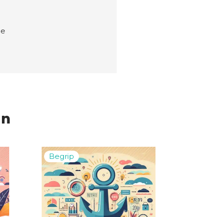
ie
en