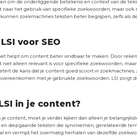
en om de onderliggende betekenis en context van de tekst
ijkt naar het gebruik van specifieke zoekwoorden, maar oo
 kunnen zoekmachines teksten beter begrijpen, zelfs als 
 LSI voor SEO
 het helpt om content beter vindbaar te maken. Door reken
st niet alleen relevant is voor specifieke zoekwoorden, maa
tert de kans dat je content goed scoort in zoekmachines, z
 overeenkomen met je gebruikte zoekwoorden. LSI zorgt d
LSI in je content?
 je content, moet je verder kijken dan alleen je belangrijk
e en diepgaande teksten die synoniemen, gerelateerde t
taal en vermijd het overmatig herhalen van dezelfde zoekw