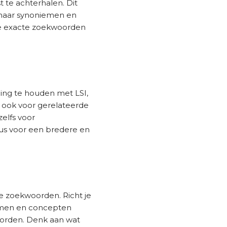
 te achterhalen. Dit
k naar synoniemen en
de exacte zoekwoorden
ing te houden met LSI,
r ook voor gerelateerde
elfs voor
us voor een bredere en
ste zoekwoorden. Richt je
ermen en concepten
oorden. Denk aan wat