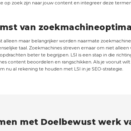
ze op zoek zijn naar jouw content en integreer deze termen
omst van zoekmachineoptimal
omst alleen maar belangrijker worden naarmate zoekmachin
nselijke taal. Zoekmachines streven ernaar om niet allee
pdrachten beter te begrijpen. LSI is een stap in die richtin
nes content beoordelen en rangschikken. Als je vooruit wil
om nu al rekening te houden met LSI in je SEO-strategie.
men met Doelbewust werk va