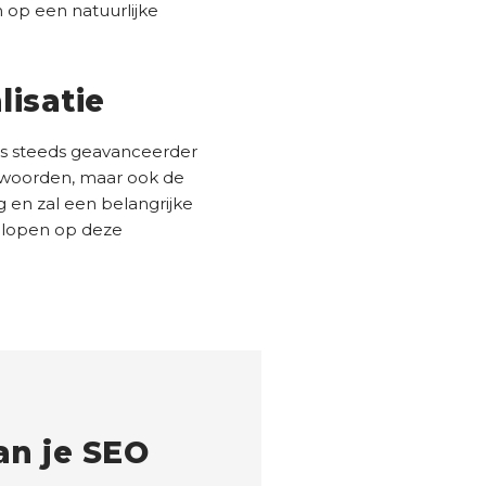
 op een natuurlijke
isatie
es steeds geavanceerder
n woorden, maar ook de
g en zal een belangrijke
t lopen op deze
n je SEO