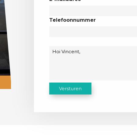
Telefoonnummer
Bericht
C
Versturen
A
P
T
C
H
A