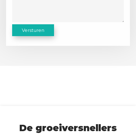
C
Versturen
A
P
T
C
H
A
De groeiversnellers