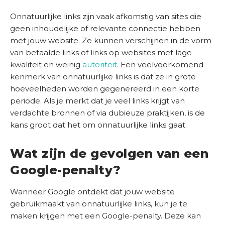
s
Onnatuurlijke links zijn vaak afkomstig van sites die
b
geen inhoudelijke of relevante connectie hebben
e
met jouw website. Ze kunnen verschijnen in de vorm
d
van betaalde links of links op websites met lage
r
kwaliteit en weinig
autoriteit
. Een veelvoorkomend
i
kenmerk van onnatuurlijke links is dat ze in grote
j
hoeveelheden worden gegenereerd in een korte
f
periode. Als je merkt dat je veel links krijgt van
verdachte bronnen of via dubieuze praktijken, is de
C
kans groot dat het om onnatuurlijke links gaat.
o
n
t
Wat zijn de gevolgen van een
a
Google-penalty?
c
t
Wanneer Google ontdekt dat jouw website
gebruikmaakt van onnatuurlijke links, kun je te
S
maken krijgen met een Google-penalty. Deze kan
E