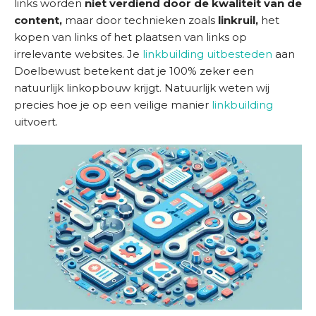
links worden
niet verdiend door de kwaliteit van de
D
content,
maar door technieken zoals
linkruil,
het
i
kopen van links of het plaatsen van links op
e
irrelevante websites. Je
linkbuilding uitbesteden
aan
n
Doelbewust betekent dat je 100% zeker een
s
natuurlijk linkopbouw krijgt. Natuurlijk weten wij
t
precies hoe je op een veilige manier
linkbuilding
e
uitvoert.
n
S
u
c
c
e
s
v
e
r