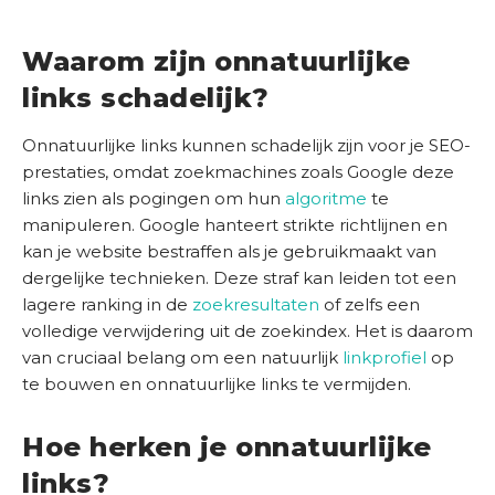
h
a
Waarom zijn onnatuurlijke
l
e
links schadelijk?
n
Onnatuurlijke links kunnen schadelijk zijn voor je SEO-
K
prestaties, omdat zoekmachines zoals Google deze
e
links zien als pogingen om hun
algoritme
te
n
manipuleren. Google hanteert strikte richtlijnen en
n
kan je website bestraffen als je gebruikmaakt van
i
dergelijke technieken. Deze straf kan leiden tot een
s
lagere ranking in de
zoekresultaten
of zelfs een
b
volledige verwijdering uit de zoekindex. Het is daarom
a
van cruciaal belang om een natuurlijk
linkprofiel
op
n
te bouwen en onnatuurlijke links te vermijden.
k
Hoe herken je onnatuurlijke
O
links?
n