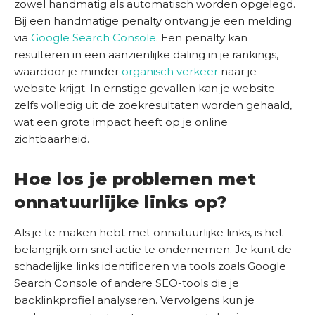
zowel handmatig als automatisch worden opgelegd.
O
Bij een handmatige penalty ontvang je een melding
S
via
Google Search Console
. Een penalty kan
c
resulteren in een aanzienlijke daling in je rankings,
a
waardoor je minder
organisch verkeer
naar je
n
website krijgt. In ernstige gevallen kan je website
zelfs volledig uit de zoekresultaten worden gehaald,
wat een grote impact heeft op je online
zichtbaarheid.
Hoe los je problemen met
onnatuurlijke links op?
Als je te maken hebt met onnatuurlijke links, is het
belangrijk om snel actie te ondernemen. Je kunt de
schadelijke links identificeren via tools zoals Google
Search Console of andere SEO-tools die je
backlinkprofiel analyseren. Vervolgens kun je