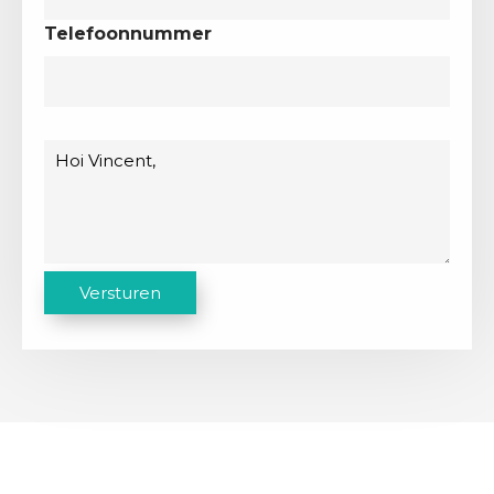
Telefoonnummer
Bericht
C
Versturen
A
P
T
C
H
A