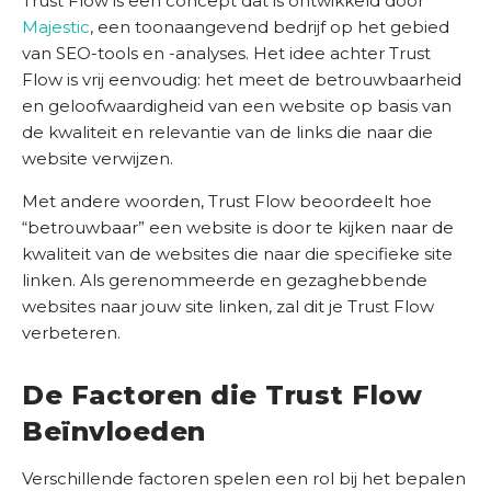
Trust Flow is een concept dat is ontwikkeld door
h
Majestic
, een toonaangevend bedrijf op het gebied
a
van SEO-tools en -analyses. Het idee achter Trust
l
Flow is vrij eenvoudig: het meet de betrouwbaarheid
e
en geloofwaardigheid van een website op basis van
n
de kwaliteit en relevantie van de links die naar die
website verwijzen.
K
e
Met andere woorden, Trust Flow beoordeelt hoe
n
“betrouwbaar” een website is door te kijken naar de
n
kwaliteit van de websites die naar die specifieke site
i
linken. Als gerenommeerde en gezaghebbende
s
websites naar jouw site linken, zal dit je Trust Flow
b
verbeteren.
a
n
De Factoren die Trust Flow
k
Beïnvloeden
O
Verschillende factoren spelen een rol bij het bepalen
n