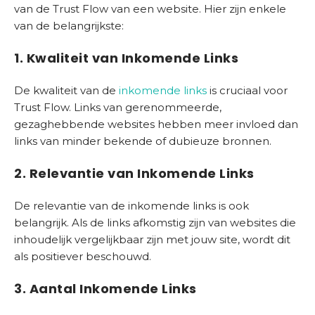
van de Trust Flow van een website. Hier zijn enkele
s
van de belangrijkste:
b
e
1. Kwaliteit van Inkomende Links
d
r
De kwaliteit van de
inkomende links
is cruciaal voor
i
Trust Flow. Links van gerenommeerde,
j
gezaghebbende websites hebben meer invloed dan
f
links van minder bekende of dubieuze bronnen.
C
2. Relevantie van Inkomende Links
o
n
De relevantie van de inkomende links is ook
t
belangrijk. Als de links afkomstig zijn van websites die
a
inhoudelijk vergelijkbaar zijn met jouw site, wordt dit
c
als positiever beschouwd.
t
3. Aantal Inkomende Links
S
E