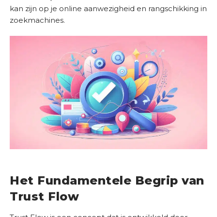
kan zijn op je online aanwezigheid en rangschikking in
D
zoekmachines.
i
e
n
s
t
e
n
S
u
c
c
e
Het Fundamentele Begrip van
s
v
Trust Flow
e
r