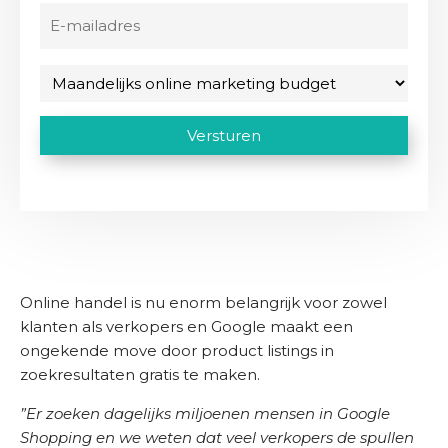
b
O
V
E
s
n
e
-
r
s
i
m
e
b
M
t
a
i
e
a
e
s
i
d
a
(
C
t
Versturen
l
V
r
)
n
A
a
e
i
d
P
r
d
j
e
T
e
r
f
l
i
C
e
s
i
H
s
C
t
j
A
)
(
o
k
Online handel is nu enorm belangrijk voor zowel
V
n
klanten als verkopers en Google maakt een
s
e
t
r
ongekende move door product listings in
b
a
e
zoekresultaten gratis te maken.
u
c
i
d
s
t
”Er zoeken dagelijks miljoenen mensen in Google
g
t
Shopping en we weten dat veel verkopers de spullen
)