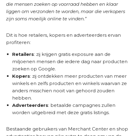
e
S
die mensen zoeken op voorraad hebben en klaar
t
E
liggen om verzonden te worden, maar die verkopers
(
O
zijn soms moeilijk online te vinden.”
V
S
e
c
r
Dit is hoe retailers, kopers en adverteerders ervan
a
e
profiteren:
n
i
s
Retailers
: zij krijgen gratis exposure aan de
t
miljoenen mensen die iedere dag naar producten
)
zoeken op Google.
Kopers
: zij ontdekken meer producten van meer
winkels en zelfs producten en winkels waarvan ze
anders misschien nooit van gehoord zouden
hebben.
Adverteerders
: betaalde campagnes zullen
worden uitgebreid met deze gratis listings.
Bestaande gebruikers van Merchant Center en shop