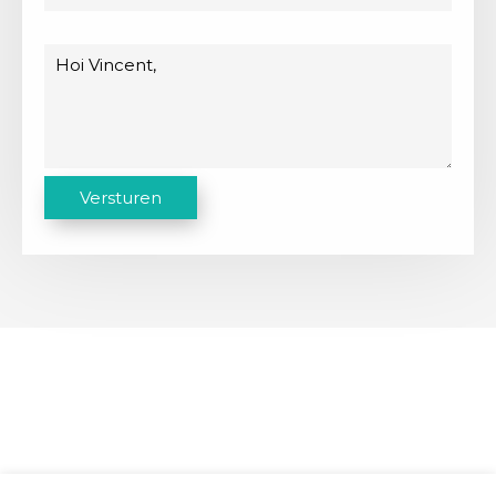
Bericht
C
Versturen
A
P
T
C
H
A