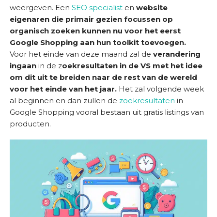
weergeven. Een
SEO specialist
en
website
e
eigenaren die primair gezien focussen op
organisch zoeken kunnen nu voor het eerst
D
Google Shopping aan hun toolkit toevoegen.
i
Voor het einde van deze maand zal de
verandering
e
ingaan
in de z
oekresultaten in de VS met het idee
n
om dit uit te breiden naar de rest van de wereld
s
voor het einde van het jaar.
Het zal volgende week
t
al beginnen en dan zullen de
zoekresultaten
in
e
Google Shopping vooral bestaan uit gratis listings van
n
producten.
S
u
c
c
e
s
v
e