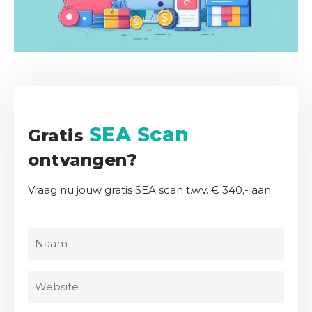
r
h
a
l
e
n
SEA Scan
Gratis
K
e
ontvangen?
n
n
Vraag nu jouw gratis SEA scan t.w.v. € 340,- aan.
i
s
b
N
a
a
n
a
W
k
m
e
(