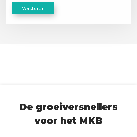
C
Versturen
A
P
T
C
H
A
De groeiversnellers
voor het MKB