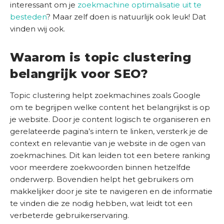
interessant om je
zoekmachine optimalisatie uit te
i
besteden
? Maar zelf doen is natuurlijk ook leuk! Dat
S
s
vinden wij ook.
E
t
)
O
S
Waarom is topic clustering
c
belangrijk voor SEO?
a
n
Topic clustering helpt zoekmachines zoals Google
om te begrijpen welke content het belangrijkst is op
je website. Door je content logisch te organiseren en
gerelateerde pagina’s intern te linken, versterk je de
context en relevantie van je website in de ogen van
zoekmachines. Dit kan leiden tot een betere ranking
voor meerdere zoekwoorden binnen hetzelfde
onderwerp. Bovendien helpt het gebruikers om
makkelijker door je site te navigeren en de informatie
te vinden die ze nodig hebben, wat leidt tot een
verbeterde gebruikerservaring.