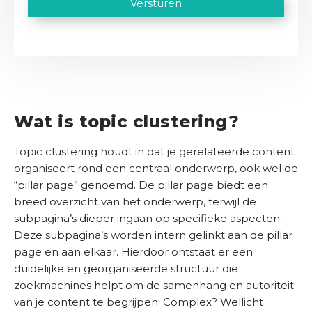
Versturen
l
V
)
n
A
a
O
e
d
P
r
n
d
e
T
e
s
r
l
i
C
b
e
s
i
H
e
s
t
j
A
d
)
(
Wat is topic clustering?
k
V
r
s
e
i
Topic clustering houdt in dat je gerelateerde content
r
b
j
e
organiseert rond een centraal onderwerp, ook wel de
u
f
i
“pillar page” genoemd. De pillar page biedt een
d
s
breed overzicht van het onderwerp, terwijl de
g
C
t
subpagina’s dieper ingaan op specifieke aspecten.
)
o
e
Deze subpagina’s worden intern gelinkt aan de pillar
n
t
page en aan elkaar. Hierdoor ontstaat er een
t
(
duidelijke en georganiseerde structuur die
V
a
zoekmachines helpt om de samenhang en autoriteit
e
c
r
van je content te begrijpen. Complex? Wellicht
t
e