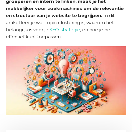
o
groeperen en intern te linken, maak je het
m
makkelijker voor zoekmachines om de relevantie
e
en structuur van je website te begrijpen.
In dit
artikel leer je wat topic clustering is, waarom het
D
belangrijk is voor je
SEO-strategie
, en hoe je het
i
effectief kunt toepassen.
e
n
s
t
e
n
S
u
c
c
e
s