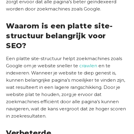
t
zorgt ervoor dat alle pagina’s beter geïndexeerd
e
worden door zoekmachines zoals Google.
r
S
e
E
i
Waarom is een platte site-
O
s
structuur belangrijk voor
t
S
)
c
SEO?
a
n
Een platte site-structuur helpt zoekmachines zoals
Google om je website sneller te
crawlen
en te
indexeren. Wanneer je website te diep genest is,
kunnen belangrijke pagina’s moeilijker te vinden zijn,
wat resulteert in een lagere rangschikking. Door je
website plat te houden, zorg je ervoor dat
zoekmachines efficiënt door alle pagina’s kunnen
navigeren, wat de kans vergroot dat ze hoger scoren
in zoekresultaten.
Verbeterde