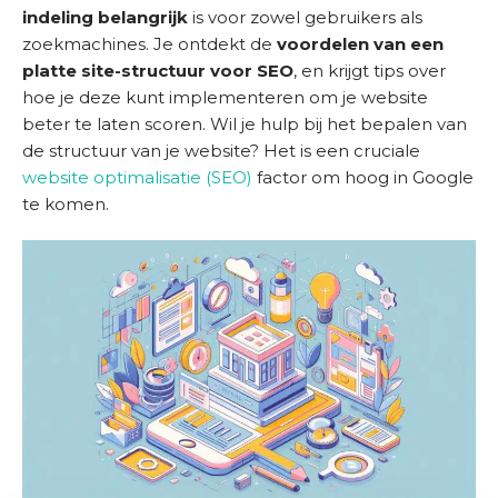
o
indeling belangrijk
is voor zowel gebruikers als
m
zoekmachines. Je ontdekt de
voordelen van een
e
platte site-structuur voor SEO
, en krijgt tips over
hoe je deze kunt implementeren om je website
D
beter te laten scoren. Wil je hulp bij het bepalen van
i
de structuur van je website? Het is een cruciale
e
website optimalisatie (SEO)
factor om hoog in Google
n
te komen.
s
t
e
n
S
u
c
c
e
s