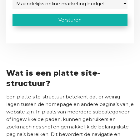
k
M
t
a
i
a
e
s
i
O
a
(
C
t
Versturen
l
n
V
)
n
A
a
e
s
d
P
r
d
b
e
T
e
r
e
l
i
C
d
e
s
i
H
r
s
t
j
A
)
i
(
Wat is een platte site-
k
V
j
s
e
structuur?
f
r
b
e
u
C
Een platte site-structuur betekent dat er weinig
i
d
o
lagen tussen de homepage en andere pagina’s van je
s
g
t
n
website zijn. In plaats van meerdere subcategorieën
)
e
t
of ingewikkelde paden, kunnen gebruikers en
t
a
zoekmachines snel en gemakkelijk de belangrijkste
(
c
pagina’s bereiken. Dit bevordert de navigatie en
V