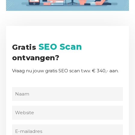
e
r
h
a
l
e
SEO Scan
Gratis
n
ontvangen?
K
Vraag nu jouw gratis SEO scan t.w.v. € 340,- aan.
e
n
n
N
i
a
s
a
b
W
m
a
e
(
n
b
V
E
k
s
e