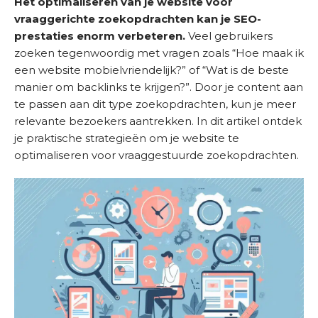
Het optimaliseren van je website voor
m
vraaggerichte zoekopdrachten kan je SEO-
e
prestaties enorm verbeteren.
Veel gebruikers
zoeken tegenwoordig met vragen zoals “Hoe maak ik
D
een website mobielvriendelijk?” of “Wat is de beste
i
manier om backlinks te krijgen?”. Door je content aan
e
te passen aan dit type zoekopdrachten, kun je meer
n
relevante bezoekers aantrekken. In dit artikel ontdek
s
je praktische strategieën om je website te
t
optimaliseren voor vraaggestuurde zoekopdrachten.
e
n
S
u
c
c
e
s
v