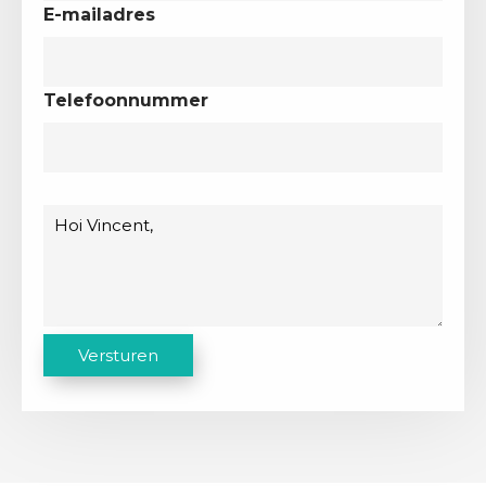
E-mailadres
Telefoonnummer
Bericht
C
Versturen
A
P
T
C
H