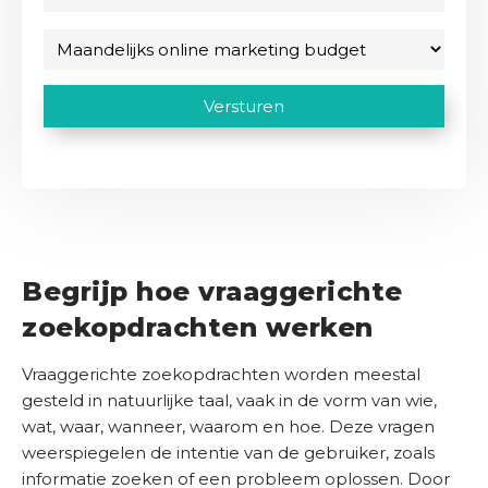
-
r
i
m
O
e
M
t
n
a
i
a
e
s
s
i
a
(
C
t
Versturen
b
l
V
)
n
A
e
a
e
d
P
d
r
d
e
T
e
r
r
l
i
C
i
e
s
i
H
j
s
t
j
A
f
)
(
Begrijp hoe vraaggerichte
k
V
s
C
e
zoekopdrachten werken
r
o
b
e
n
u
Vraaggerichte zoekopdrachten worden meestal
i
t
d
gesteld in natuurlijke taal, vaak in de vorm van wie,
s
a
g
t
wat, waar, wanneer, waarom en hoe. Deze vragen
c
)
e
weerspiegelen de intentie van de gebruiker, zoals
t
t
informatie zoeken of een probleem oplossen. Door