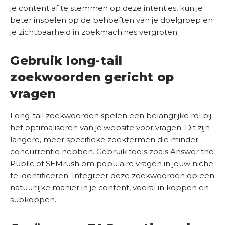
(
je content af te stemmen op deze intenties, kun je
S
V
beter inspelen op de behoeften van je doelgroep en
E
e
je zichtbaarheid in zoekmachines vergroten.
r
O
e
S
i
Gebruik long-tail
c
s
zoekwoorden gericht op
a
t
n
)
vragen
Long-tail zoekwoorden spelen een belangrijke rol bij
het optimaliseren van je website voor vragen. Dit zijn
langere, meer specifieke zoektermen die minder
concurrentie hebben. Gebruik tools zoals Answer the
Public of SEMrush om populaire vragen in jouw niche
te identificeren. Integreer deze zoekwoorden op een
natuurlijke manier in je content, vooral in koppen en
subkoppen.