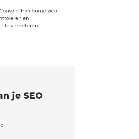
Console. Hier kun je zien
ntroleren en
ie
te verbeteren.
n je SEO
ie