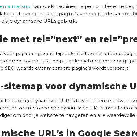
hema markup
, kan zoekmachines helpen om beter te begr
ata toe te voegen aan je pagina’s, verhoog je de kans op 
s als je dynamische URL’s gebruikt.
ie met rel=”next” en rel=”pr
t voor paginering, zoals bij zoekresultaten of productpagina
tags correct toepast. Dit helpt zoekmachines om te begrijpe
de SEO-waarde over meerdere pagina’s wordt verspreid.
-sitemap voor dynamische U
hines om je dynamische URL’s te vinden en te crawlen. Zo
bevat en vermijd onnodige dynamische URL’s met filters of 
ger om door je website te navigeren en alle waardevolle 
amische URL’s in Google Sea