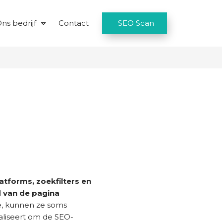
ns bedrijf
Contact
SEO Scan
tforms, zoekfilters en
d van de pagina
te, kunnen ze soms
maliseert om de SEO-