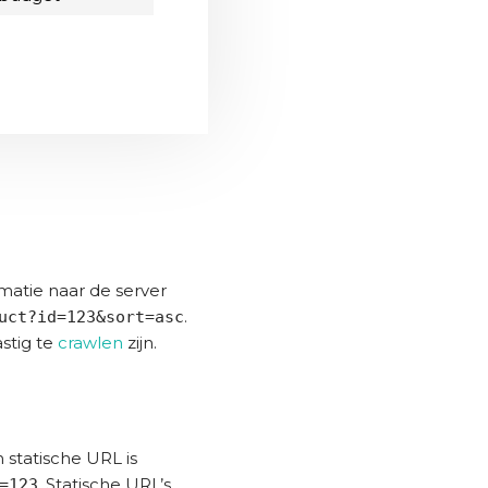
matie naar de server
.
uct?id=123&sort=asc
stig te
crawlen
zijn.
 statische URL is
. Statische URL’s
=123