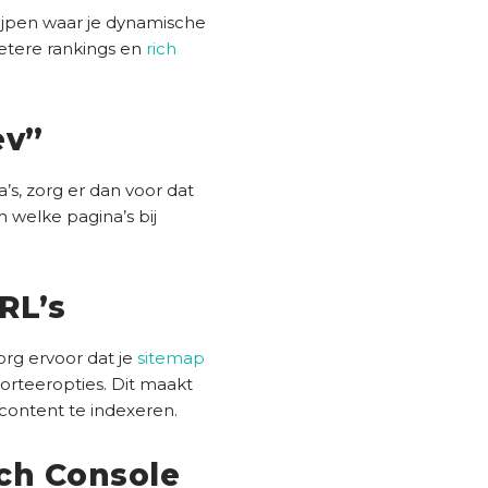
ijpen waar je dynamische
betere rankings en
rich
ev”
’s, zorg er dan voor dat
n welke pagina’s bij
RL’s
rg ervoor dat je
sitemap
sorteeropties. Dit maakt
content te indexeren.
rch Console