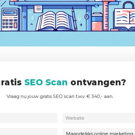
ratis
SEO Scan
ontvangen?
Vraag nu jouw gratis SEO scan t.w.v. € 340,- aan.
N
W
a
e
a
b
E
M