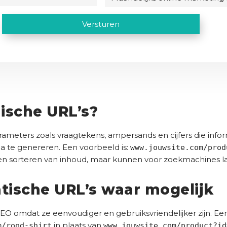
m
s
-
a
(
i
m
a
C
Versturen
V
t
a
n
A
e
e
i
d
P
r
(
l
e
e
T
V
i
a
l
C
e
s
d
i
H
r
t
r
j
A
e
)
i
ische URL’s?
e
k
s
s
s
t
(
b
meters zoals vraagtekens, ampersands en cijfers die infor
)
V
u
a te genereren. Een voorbeeld is:
www.jouwsite.com/prod
e
d
n en sorteren van inhoud, maar kunnen voor zoekmachines la
r
g
e
i
e
atische URL’s waar mogelijk
s
t
t
(
 SEO omdat ze eenvoudiger en gebruiksvriendelijker zijn. Een
)
V
in plaats van
m/rood-shirt
www.jouwsite.com/product?id