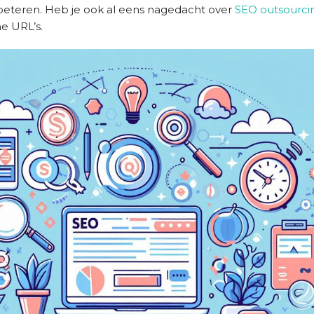
erbeteren. Heb je ook al eens nagedacht over
SEO outsourci
e URL’s.