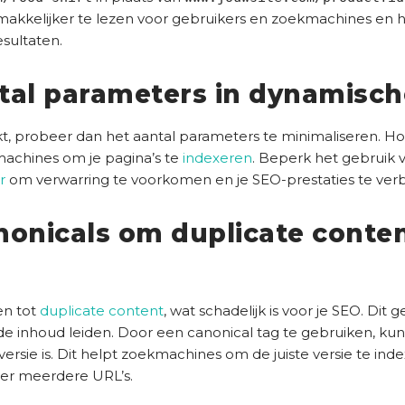
e
makkelijker te lezen voor gebruikers en zoekmachines en
r
sultaten.
e
i
s
tal parameters in dynamisch
t
)
kt, probeer dan het aantal parameters te minimaliseren. 
machines om je pagina’s te
indexeren
. Beperk het gebruik v
r
om verwarring te voorkomen en je SEO-prestaties te ver
nonicals om duplicate conten
en tot
duplicate content
, wat schadelijk is voor je SEO. Di
fde inhoud leiden. Door een canonical tag te gebruiken, ku
versie is. Dit helpt zoekmachines om de juiste versie te in
er meerdere URL’s.