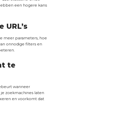
 hebben een hogere kans
e URL’s
Hoe meer parameters, hoe
an onnodige filters en
beteren.
t te
t gebeurt wanneer
n je zoekmachines laten
dexeren en voorkomt dat