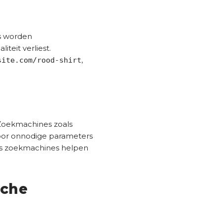
’s worden
teit verliest.
,
site.com/rood-shirt
 Zoekmachines zoals
door onnodige parameters
 als zoekmachines helpen
sche