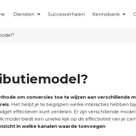
me
Diensten
Succesverhalen
Kennisbank
O
emodel?
ributiemodel?
ethode om conversies toe te wijzen aan verschillende 
reis
. Het helpt je te begrijpen welke interacties hebben b
et effectiever kunt verdelen. Er zijn verschillende modellen,
 Elk model biedt een unieke kijk op de effectiviteit van je c
r inzicht in welke kanalen waarde toevoegen
.