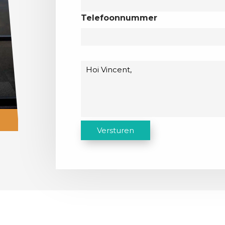
Telefoonnummer
Bericht
C
Versturen
A
P
T
C
H
A