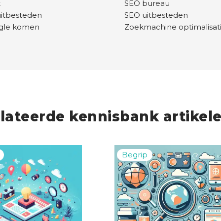
t
SEO bureau
uitbesteden
SEO uitbesteden
ogle komen
Zoekmachine optimalisat
lateerde kennisbank artikel