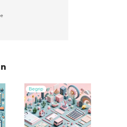
ie
en