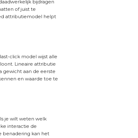
daadwerkelijk bijdragen
ten of juist te
ed attributiemodel helpt
ast-click model wijst alle
oont. Lineaire attributie
ra gewicht aan de eerste
erkennen en waarde toe te
s je wilt weten welk
lke interactie de
ige benadering kan het