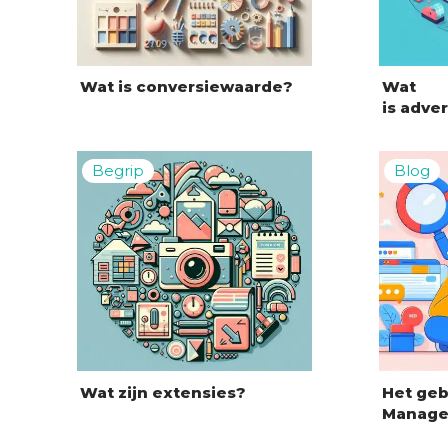
Wat is conversiewaarde?
Wat
is adve
Wat zijn extensies?
Het geb
Manager