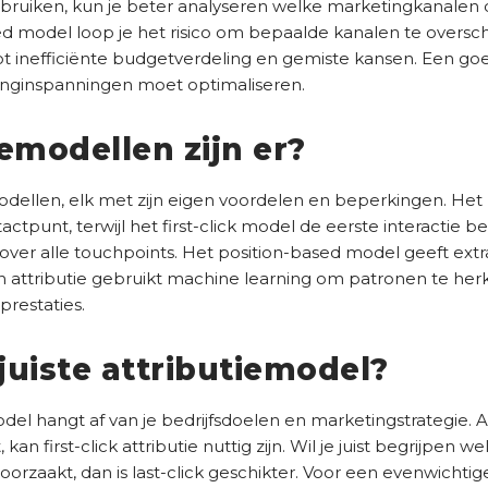
bruiken, kun je beter analyseren welke marketingkanalen 
 model loop je het risico om bepaalde kanalen te overschat
tot inefficiënte budgetverdeling en gemiste kansen. Een go
tinginspanningen moet optimaliseren.
emodellen zijn er?
modellen, elk met zijn eigen voordelen en beperkingen. Het l
ctpunt, terwijl het first-click model de eerste interactie bel
over alle touchpoints. Het position-based model geeft ext
ven attributie gebruikt machine learning om patronen te h
prestaties.
 juiste attributiemodel?
el hangt af van je bedrijfsdoelen en marketingstrategie. Al
an first-click attributie nuttig zijn. Wil je juist begrijpen we
roorzaakt, dan is last-click geschikter. Voor een evenwicht