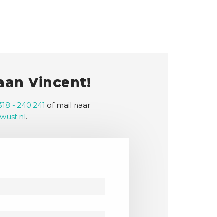
 aan Vincent!
318 - 240 241
of mail naar
wust.nl
.