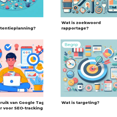
Wat is zoekwoord
rtentieplanning?
rapportage?
ruik van Google Tag
Wat is targeting?
 voor SEO-tracking