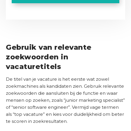
V
)
n
A
a
e
O
d
P
r
d
n
e
T
e
r
s
l
i
C
e
b
s
i
H
s
e
t
j
A
)
(
d
Gebruik van relevante
k
V
r
s
e
zoekwoorden in
i
r
b
j
vacaturetitels
e
u
f
i
d
s
De titel van je vacature is het eerste wat zowel
g
t
C
zoekmachines als kandidaten zien. Gebruik relevante
)
e
o
zoekwoorden die aansluiten bij de functie en waar
t
n
mensen op zoeken, zoals “junior marketing specialist”
(
t
of “senior software engineer”. Vermijd vage termen
V
a
als “top vacature” en kies voor duidelijkheid om beter
e
c
te scoren in zoekresultaten.
r
t
e