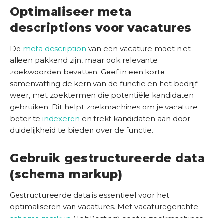
i
Optimaliseer meta
s
S
t
descriptions voor vacatures
E
)
O
De
meta description
van een vacature moet niet
S
alleen pakkend zijn, maar ook relevante
c
zoekwoorden bevatten. Geef in een korte
a
samenvatting de kern van de functie en het bedrijf
n
weer, met zoektermen die potentiële kandidaten
gebruiken. Dit helpt zoekmachines om je vacature
beter te
indexeren
en trekt kandidaten aan door
duidelijkheid te bieden over de functie.
Gebruik gestructureerde data
(schema markup)
Gestructureerde data is essentieel voor het
optimaliseren van vacatures. Met vacaturegerichte