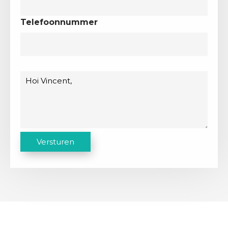
Telefoonnummer
Bericht
C
Versturen
A
P
T
C
H
A