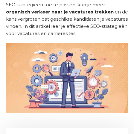
SEO-strategieën toe te passen, kun je meer
m
organisch verkeer naar je vacatures trekken
en de
e
kans vergroten dat geschikte kandidaten je vacatures
D
vinden. In dit artikel leer je effectieve SEO-strategieën
i
voor vacatures en carrièresites.
e
n
s
t
e
n
S
u
c
c
e
s
v