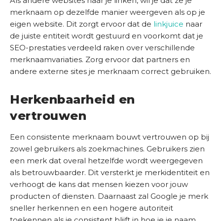
Als andere websites naar je linken, wil je dat ze je
merknaam op dezelfde manier weergeven als op je
eigen website. Dit zorgt ervoor dat de
linkjuice
naar
de juiste entiteit wordt gestuurd en voorkomt dat je
SEO-prestaties verdeeld raken over verschillende
merknaamvariaties. Zorg ervoor dat partners en
andere externe sites je merknaam correct gebruiken.
Herkenbaarheid en
vertrouwen
Een consistente merknaam bouwt vertrouwen op bij
zowel gebruikers als zoekmachines. Gebruikers zien
een merk dat overal hetzelfde wordt weergegeven
als betrouwbaarder. Dit versterkt je merkidentiteit en
verhoogt de kans dat mensen kiezen voor jouw
producten of diensten. Daarnaast zal Google je merk
sneller herkennen en een hogere autoriteit
toekennen als je consistent blijft in hoe je je naam