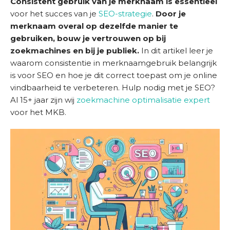
Consistent gebruik van je merknaam is essentieel
m
voor het succes van je
SEO-strategie
.
Door je
e
merknaam overal op dezelfde manier te
gebruiken, bouw je vertrouwen op bij
D
zoekmachines en bij je publiek.
In dit artikel leer je
i
waarom consistentie in merknaamgebruik belangrijk
e
is voor SEO en hoe je dit correct toepast om je online
n
vindbaarheid te verbeteren. Hulp nodig met je SEO?
s
Al 15+ jaar zijn wij
zoekmachine optimalisatie expert
t
voor het MKB.
e
n
S
u
c
c
e
s
v