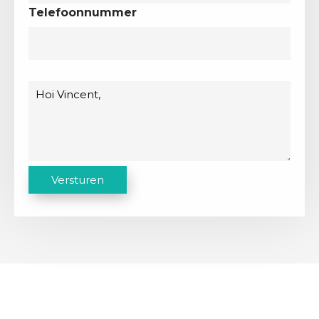
Telefoonnummer
Bericht
C
Versturen
A
P
T
C
H
A