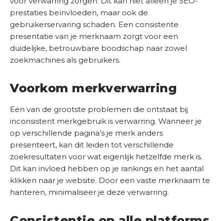
voor verwarring zorgen. Dit kan niet alleen je SEO-
(
prestaties beïnvloeden, maar ook de
S
V
gebruikerservaring schaden. Een consistente
E
e
presentatie van je merknaam zorgt voor een
r
O
e
duidelijke, betrouwbare boodschap naar zowel
S
i
zoekmachines als gebruikers.
c
s
a
t
n
Voorkom merkverwarring
)
Een van de grootste problemen die ontstaat bij
inconsistent merkgebruik is verwarring. Wanneer je
op verschillende pagina’s je merk anders
presenteert, kan dit leiden tot verschillende
zoekresultaten voor wat eigenlijk hetzelfde merk is.
Dit kan invloed hebben op je rankings en het aantal
klikken naar je website. Door een vaste merknaam te
hanteren, minimaliseer je deze verwarring.
Consistentie op alle platforms