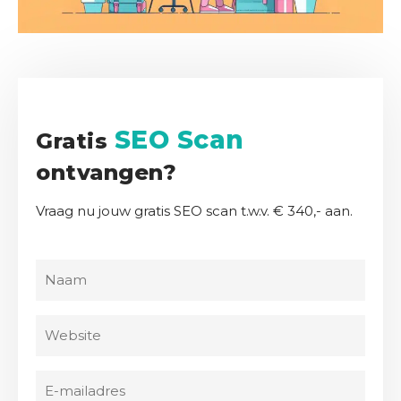
e
r
h
a
l
e
SEO Scan
Gratis
n
ontvangen?
K
e
Vraag nu jouw gratis SEO scan t.w.v. € 340,- aan.
n
n
N
i
a
s
a
b
W
m
a
e
(
n
b
V
E
k
s
e