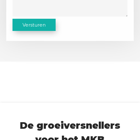
C
Versturen
A
P
T
C
H
A
De groeiversnellers
voor het MKB