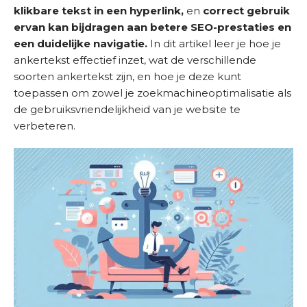
H
klikbare tekst in een hyperlink,
en
correct gebruik
o
ervan kan bijdragen aan betere SEO-prestaties en
m
een duidelijke navigatie.
In dit artikel leer je hoe je
e
ankertekst effectief inzet, wat de verschillende
soorten ankertekst zijn, en hoe je deze kunt
D
toepassen om zowel je zoekmachineoptimalisatie als
i
de gebruiksvriendelijkheid van je website te
e
verbeteren.
n
s
t
e
n
S
u
c
c
e