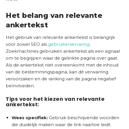
c
e
t
r
Het belang van relevante
e
S
i
ankertekst
E
s
t
O
Het gebruik van relevante ankertekst is belangrijk
)
S
voor zowel SEO als
gebruikerservaring
.
c
Zoekmachines gebruiken ankertekst als een signaal
a
om te begrijpen waar de gelinkte pagina over gaat.
n
Als de ankertekst niet overeenkomt met de inhoud
van de bestemmingspagina, kan dit verwarring
veroorzaken en de ranking van de pagina negatief
beïnvloeden.
Tips voor het kiezen van relevante
ankertekst:
Wees specifiek:
Gebruik beschrijvende woorden
die duidelijk maken waar de link naartoe leidt.