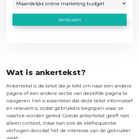
n
M
t
a
i
k
a
e
s
i
a
(
C
t
Versturen
l
O
V
)
n
A
a
e
n
d
P
r
d
s
e
T
e
r
b
l
i
C
e
e
s
i
H
d
s
t
j
A
)
r
(
Wat is ankertekst?
k
V
i
s
e
j
Ankertekst is de tekst die je klikt om naar een andere
r
b
f
e
pagina of een andere sectie van dezelfde pagina te
u
i
navigeren. Het is essentieel dat deze tekst informatief
d
C
s
en relevant is, zodat gebruikers begrijpen waar ze
g
t
o
naartoe worden geleid. Goede ankertekst geeft niet
)
e
n
alleen context, maar kan ook de klikfrequentie
t
t
verhogen doordat het de interesse van de gebruiker
(
a
wekt.
V