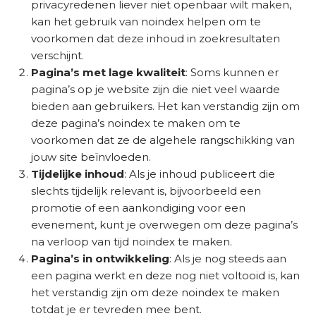
privacyredenen liever niet openbaar wilt maken,
O
kan het gebruik van noindex helpen om te
S
voorkomen dat deze inhoud in zoekresultaten
c
verschijnt.
a
Pagina’s met lage kwaliteit
: Soms kunnen er
n
pagina’s op je website zijn die niet veel waarde
bieden aan gebruikers. Het kan verstandig zijn om
deze pagina’s noindex te maken om te
voorkomen dat ze de algehele rangschikking van
jouw site beïnvloeden.
Tijdelijke inhoud
: Als je inhoud publiceert die
slechts tijdelijk relevant is, bijvoorbeeld een
promotie of een aankondiging voor een
evenement, kunt je overwegen om deze pagina’s
na verloop van tijd noindex te maken.
Pagina’s in ontwikkeling
: Als je nog steeds aan
een pagina werkt en deze nog niet voltooid is, kan
het verstandig zijn om deze noindex te maken
totdat je er tevreden mee bent.