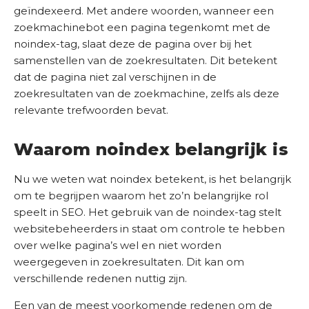
h
geïndexeerd. Met andere woorden, wanneer een
a
zoekmachinebot een pagina tegenkomt met de
l
noindex-tag, slaat deze de pagina over bij het
e
samenstellen van de zoekresultaten. Dit betekent
n
dat de pagina niet zal verschijnen in de
zoekresultaten van de zoekmachine, zelfs als deze
K
relevante trefwoorden bevat.
e
n
Waarom noindex belangrijk is
n
i
Nu we weten wat noindex betekent, is het belangrijk
s
om te begrijpen waarom het zo’n belangrijke rol
b
speelt in SEO. Het gebruik van de noindex-tag stelt
a
websitebeheerders in staat om controle te hebben
n
over welke pagina’s wel en niet worden
k
weergegeven in zoekresultaten. Dit kan om
verschillende redenen nuttig zijn.
O
n
Een van de meest voorkomende redenen om de