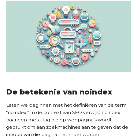
D
i
e
n
s
t
e
n
S
u
c
De betekenis van noindex
c
e
Laten we beginnen met het definiëren van de term
s
“noindex.” In de context van SEO verwijst noindex
v
naar een meta-tag die op webpagina’s wordt
e
gebruikt om aan zoekmachines aan te geven dat de
r
inhoud van die pagina niet moet worden