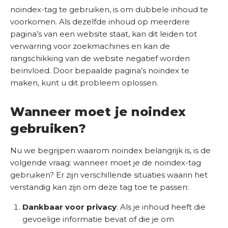
s
noindex-tag te gebruiken, is om dubbele inhoud te
b
voorkomen. Als dezelfde inhoud op meerdere
e
pagina’s van een website staat, kan dit leiden tot
d
verwarring voor zoekmachines en kan de
r
rangschikking van de website negatief worden
i
beïnvloed. Door bepaalde pagina’s noindex te
j
maken, kunt u dit probleem oplossen.
f
Wanneer moet je noindex
C
o
gebruiken?
n
t
Nu we begrijpen waarom noindex belangrijk is, is de
a
volgende vraag: wanneer moet je de noindex-tag
c
gebruiken? Er zijn verschillende situaties waarin het
t
verstandig kan zijn om deze tag toe te passen:
Dankbaar voor privacy
: Als je inhoud heeft die
S
gevoelige informatie bevat of die je om
E